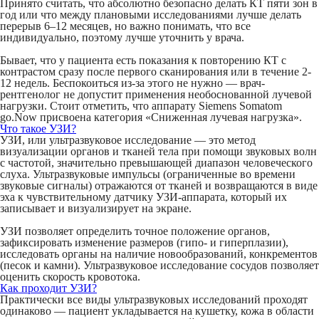
Принято считать, что абсолютно безопасно делать КТ пяти зон в
год или что между плановыми исследованиями лучше делать
перерыв 6–12 месяцев, но важно понимать, что все
индивидуально, поэтому лучше уточнить у врача.
Бывает, что у пациента есть показания к повторению КТ с
контрастом сразу после первого сканирования или в течение 2-
12 недель. Беспокоиться из-за этого не нужно — врач-
рентгенолог не допустит применения необоснованной лучевой
нагрузки. Стоит отметить, что аппарату Siemens Somatom
go.Now присвоена категория «Сниженная лучевая нагрузка».
Что такое УЗИ?
УЗИ, или ультразвуковое исследование — это метод
визуализации органов и тканей тела при помощи звуковых волн
с частотой, значительно превышающей диапазон человеческого
слуха. Ультразвуковые импульсы (ограниченные во времени
звуковые сигналы) отражаются от тканей и возвращаются в виде
эха к чувствительному датчику УЗИ-аппарата, который их
записывает и визуализирует на экране.
УЗИ позволяет определить точное положение органов,
зафиксировать изменение размеров (гипо- и гиперплазии),
исследовать органы на наличие новообразований, конкрементов
(песок и камни). Ультразвуковое исследование сосудов позволяет
оценить скорость кровотока.
Как проходит УЗИ?
Практически все виды ультразвуковых исследований проходят
одинаково — пациент укладывается на кушетку, кожа в области