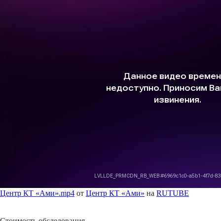
Центр КТ «Ами».mp4
от
Центр КТ «Ами»
на
RUTUBE
Стоимость обследования