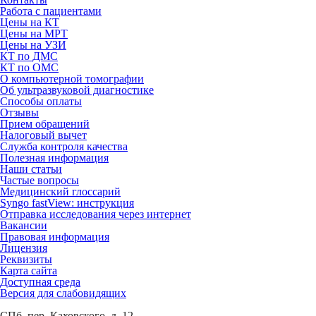
Работа с пациентами
Цены на КТ
Цены на МРТ
Цены на УЗИ
КТ по ДМС
КТ по ОМС
О компьютерной томографии
Об ультразвуковой диагностике
Способы оплаты
Отзывы
Прием обращений
Налоговый вычет
Служба контроля качества
Полезная информация
Наши статьи
Частые вопросы
Медицинский глоссарий
Syngo fastView: инструкция
Отправка исследования через интернет
Вакансии
Правовая информация
Лицензия
Реквизиты
Карта сайта
Доступная среда
Версия для слабовидящих
СПб, пер. Каховского, д. 12