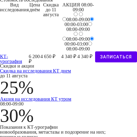
Вид
Цена
Скидка
АКЦИЯ
08:00-
исследования
днём
до 11
09:00
августа
08:00-09:00
00:00-03:00
08:00-09:00
08:00-09:00
00:00-03:00
08:00-09:00
КТ-
6 200
4 650 ₽
4 340 ₽
4 340 ₽
ЗАПИСАТЬСЯ
урография
₽
Скидки и акции
Cкидка на исследования КТ днем
до 11 августа
25%
Акция на исследования КТ утром
08:00-09:00
30%
Показания к КТ-урографии
новообразования, метастазы и подозрение на них;
почечные колики;