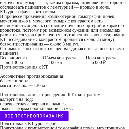
и мочевого пузыря — и, таким образом, позволяет всесторонне
обследовать пациентов с гематурией — кровью в моче.
КТ-урография с контрастом
В процессе проведения компьютерной томографии почек,
мочеточников и мочевого пузыря с контрастом есть
возможность оценить состояние почечных артерий и характер
кровотока, поэтому при возможном сужении или аномалиях
развития сосудов применяется внутривенное контрастирование.
КТ-исследование с контрастом продлится около 25 минут,
без контрастирования — около 3 минут.
Стоимость контрастного вещества единая и не зависит от веса
пациента
Вес пациента
Объем контраста
Цена контраста
—
до 130 кг
—
100 мл
—
6 000 ₽
Противопоказания к КТ
Абсолютные противопоказания
беременность;
масса тела более 130 кг.
Противопоказания к проведению КТ с контрастом
аллергия на йод;
перекрестная аллергия в анамнезе;
тяжелая форма бронхиальной астмы.
ВСЕ ПРОТИВОПОКАЗАНИЯ
Подготовка к КТ-урографии
Подготовка к компьютерной томографии почек, мочеточников