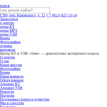
поиск
СПб, пер. Каховского, д. 12
+ 7 (812) 627-13-14
Записаться
о центре
цены КТ
цены МРТ
цены УЗИ
Врачи
Фотографии
отзывы
контакты
Центр КТ и УЗИ «Ами» — диагностика экспертного класса
О центре
О нас
Наша миссия
Фотографии
Врачи
Наша команда
Оборудование
Аппарат КТ
Аппарат УЗИ
Новости
Награды
Поддержка спорта и культуры
Мы в соцсетях
Контакты