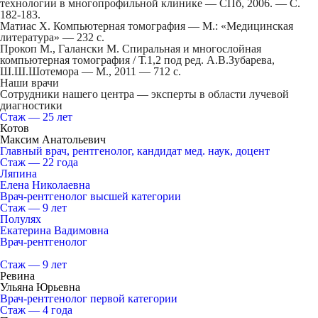
технологии в многопрофильной клинике — СПб, 2006. — С.
182-183.
Матиас Х. Компьютерная томография — М.: «Медицинская
литература» — 232 с.
Прокоп М., Галански М. Спиральная и многослойная
компьютерная томография / Т.1,2 под ред. А.В.Зубарева,
Ш.Ш.Шотемора — М., 2011 — 712 с.
Наши врачи
Сотрудники нашего центра — эксперты в области лучевой
диагностики
Стаж — 25 лет
Котов
Максим Анатольевич
Главный врач, рентгенолог, кандидат мед. наук, доцент
Стаж — 22 года
Ляпина
Елена Николаевна
Врач-рентгенолог высшей категории
Стаж — 9 лет
Полулях
Екатерина Вадимовна
Врач-рентгенолог
Стаж — 9 лет
Ревина
Ульяна Юрьевна
Врач-рентгенолог первой категории
Стаж — 4 года