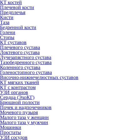
КТ костей
Плечевой кости
Предплечья
Кисти
Таза
Бедренной кости
Голени
Стопы
КТ суставов
Плечевого сустава
Локтевого сустава
Лучезапястного сустава
Тазобедренного сустава
Коленного сустава
Голеностопного сустава
Височно-нижнечелюстных суставов
КТ мягких тканей
КТ с контрастом
УЗИ органов
Сердца (ЭхоКГ)
Брюшной полости
Почек и надпочечников
Мочевого пузыря
Малого таза у женщин
Малого таза у мужчин
Мошонки
Простаты
УЗИ сосудов