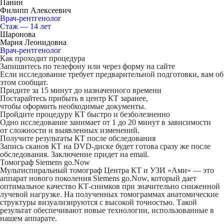
Панин
Филипп Алексеевич
Врач-рентгенолог
Стаж — 14 лет
Шаронова
Мария Леонидовна
Врач-рентгенолог
Как проходит процедура
Запишитесь по телефону или через форму на сайте
Если исследование требует предварительной подготовки, вам об
этом сообщат.
Придите за 15 минут до назначенного времени
Постарайтесь прибыть в центр КТ заранее,
чтобы оформить необходимые документы.
Пройдите процедуру КТ быстро и безболезненно
Одно исследование занимает от 1 до 20 минут в зависимости
от сложности и выявленных изменений.
Получите результаты КТ после обследования
Запись сканов КТ на DVD-диске будет готова сразу же после
обследования. Заключение придет на email.
Томограф Siemens go.Now
Мультиспиральный томограф Центра КТ и УЗИ «Ами» — это
аппарат нового поколения Siemens go.Now, который дает
оптимальное качество КТ-снимков при значительно сниженной
лучевой нагрузке. На полученных томограммах анатомические
структуры визуализируются с высокой точностью. Такой
результат обеспечивают новые технологии, использованные в
нашем аппарате.