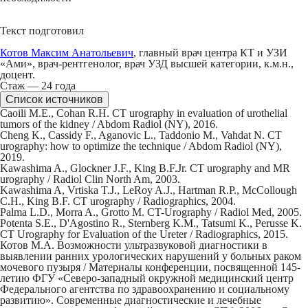
Текст подготовил
Котов Максим Анатольевич
, главный врач центра КТ и УЗИ
«Ами», врач-рентгенолог, врач УЗД высшей категории, к.м.н.,
доцент.
Стаж — 24 года
Список источников
Caoili M.E., Cohan R.H. CT urography in evaluation of urothelial
tumors of the kidney / Abdom Radiol (NY), 2016.
Cheng K., Cassidy F., Aganovic L., Taddonio M., Vahdat N. CT
urography: how to optimize the technique / Abdom Radiol (NY),
2019.
Kawashima A., Glockner J.F., King B.F.Jr. CT urography and MR
urography / Radiol Clin North Am, 2003.
Kawashima A, Vrtiska T.J., LeRoy A.J., Hartman R.P., McCollough
C.H., King B.F. CT urography / Radiographics, 2004.
Palma L.D., Morra A., Grotto M. CT-Urography / Radiol Med, 2005.
Potenta S.E., D'Agostino R., Sternberg K.M., Tatsumi K., Perusse K.
CT Urography for Evaluation of the Ureter / Radiographics, 2015.
Котов М.А. Возможности ультразвуковой диагностики в
выявлении ранних урологических нарушений у больных раком
мочевого пузыря / Материалы конференции, посвященной 145-
летию ФГУ «Северо-западный окружной медицинский центр
Федерального агентства по здравоохранению и социальному
развитию»‎. Современные диагностические и лечебные