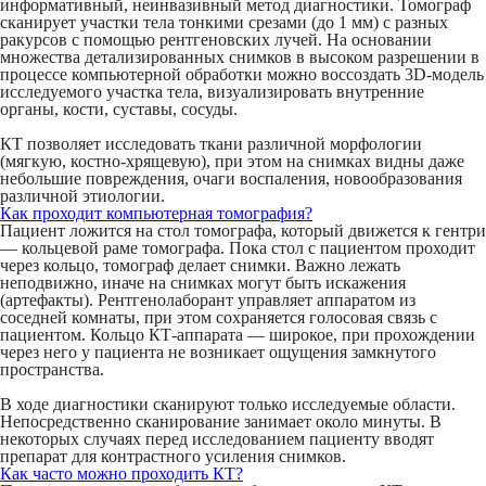
информативный, неинвазивный метод диагностики. Томограф
сканирует участки тела тонкими срезами (до 1 мм) с разных
ракурсов с помощью рентгеновских лучей. На основании
множества детализированных снимков в высоком разрешении в
процессе компьютерной обработки можно воссоздать 3D-модель
исследуемого участка тела, визуализировать внутренние
органы, кости, суставы, сосуды.
КТ позволяет исследовать ткани различной морфологии
(мягкую, костно-хрящевую), при этом на снимках видны даже
небольшие повреждения, очаги воспаления, новообразования
различной этиологии.
Как проходит компьютерная томография?
Пациент ложится на стол томографа, который движется к гентри
— кольцевой раме томографа. Пока стол с пациентом проходит
через кольцо, томограф делает снимки. Важно лежать
неподвижно, иначе на снимках могут быть искажения
(артефакты). Рентгенолаборант управляет аппаратом из
соседней комнаты, при этом сохраняется голосовая связь с
пациентом. Кольцо КТ-аппарата — широкое, при прохождении
через него у пациента не возникает ощущения замкнутого
пространства.
В ходе диагностики сканируют только исследуемые области.
Непосредственно сканирование занимает около минуты. В
некоторых случаях перед исследованием пациенту вводят
препарат для контрастного усиления снимков.
Как часто можно проходить КТ?