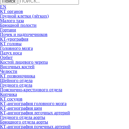
Поиск
EN
КТ органов
Грудной клетки (лёгких)
Малого таза
Брюшной полости
Гортани
Почек и надпочечников
КТ-урография
КТ головы
Головного мозга
Пазух носа
Орбит
Костей лицевого черепа
Височных костей
Челюсти
КТ позвоночника
Шейного отдела
Грудного отдела
Пояснично-крестцового отдела
Копчика
КТ сосудов
КТ-ангиография головного мозга
КТ-ангиография шеи
КТ-ангиография легочных артерий
Грудного отдела аорты
Брюшного отдела аорты
КТ-ангиография почечных артерий