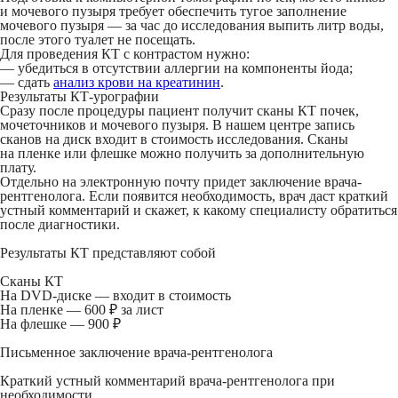
и мочевого пузыря требует обеспечить тугое заполнение
мочевого пузыря — за час до исследования выпить литр воды,
после этого туалет не посещать.
Для проведения КТ с контрастом нужно:
— убедиться в отсутствии аллергии на компоненты йода;
— сдать
анализ крови на креатинин
.
Результаты КТ-урографии
Сразу после процедуры пациент получит сканы КТ почек,
мочеточников и мочевого пузыря. В нашем центре запись
сканов на диск входит в стоимость исследования. Сканы
на пленке или флешке можно получить за дополнительную
плату.
Отдельно на электронную почту придет заключение врача-
рентгенолога. Если появится необходимость, врач даст краткий
устный комментарий и скажет, к какому специалисту обратиться
после диагностики.
Результаты КТ представляют собой
Сканы КТ
На DVD-диске
— входит в стоимость
На пленке
— 600 ₽ за лист
На флешке
— 900 ₽
Письменное заключение врача-рентгенолога
Краткий устный комментарий врача-рентгенолога при
необходимости