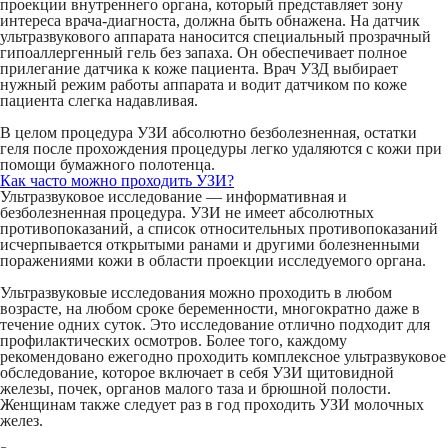
проекции внутреннего органа, который представляет зону
интереса врача-диагноста, должна быть обнажена. На датчик
ультразвукового аппарата наносится специальный прозрачный
гипоаллергенный гель без запаха. Он обеспечивает полное
прилегание датчика к коже пациента. Врач УЗД выбирает
нужный режим работы аппарата и водит датчиком по коже
пациента слегка надавливая.
В целом процедура УЗИ абсолютно безболезненная, остатки
геля после прохождения процедуры легко удаляются с кожи при
помощи бумажного полотенца.
Как часто можно проходить УЗИ?
Ультразвуковое исследование — информативная и
безболезненная процедура. УЗИ не имеет абсолютных
противопоказаний, а список относительных противопоказаний
исчерпывается открытыми ранами и другими болезненными
поражениями кожи в области проекции исследуемого органа.
Ультразвуковые исследования можно проходить в любом
возрасте, на любом сроке беременности, многократно даже в
течение одних суток. Это исследование отлично подходит для
профилактических осмотров. Более того, каждому
рекомендовано ежегодно проходить комплексное ультразвуковое
обследование, которое включает в себя УЗИ щитовидной
железы, почек, органов малого таза и брюшной полости.
Женщинам также следует раз в год проходить УЗИ молочных
желез.