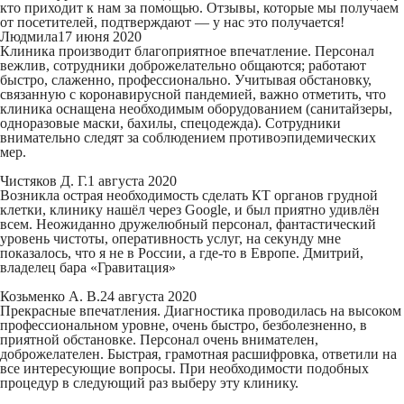
кто приходит к нам за помощью. Отзывы, которые мы получаем
от посетителей, подтверждают — у нас это получается!
Людмила
17 июня 2020
Клиника производит благоприятное впечатление. Персонал
вежлив, сотрудники доброжелательно общаются; работают
быстро, слаженно, профессионально. Учитывая обстановку,
связанную с коронавирусной пандемией, важно отметить, что
клиника оснащена необходимым оборудованием (санитайзеры,
одноразовые маски, бахилы, спецодежда). Сотрудники
внимательно следят за соблюдением противоэпидемических
мер.
Чистяков Д. Г.
1 августа 2020
Возникла острая необходимость сделать КТ органов грудной
клетки, клинику нашёл через Google, и был приятно удивлён
всем. Неожиданно дружелюбный персонал, фантастический
уровень чистоты, оперативность услуг, на секунду мне
показалось, что я не в России, а где-то в Европе. Дмитрий,
владелец бара «Гравитация»
Козьменко А. В.
24 августа 2020
Прекрасные впечатления. Диагностика проводилась на высоком
профессиональном уровне, очень быстро, безболезненно, в
приятной обстановке. Персонал очень внимателен,
доброжелателен. Быстрая, грамотная расшифровка, ответили на
все интересующие вопросы. При необходимости подобных
процедур в следующий раз выберу эту клинику.