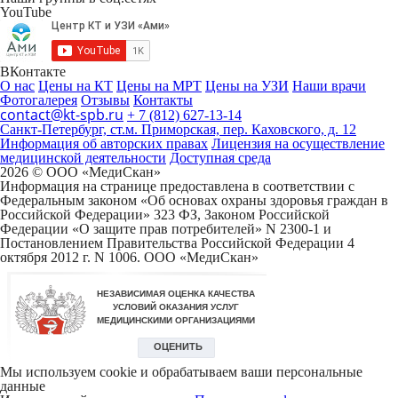
YouTube
ВКонтакте
О нас
Цены на КТ
Цены на МРТ
Цены на УЗИ
Наши врачи
Фотогалерея
Отзывы
Контакты
contact@kt-spb.ru
+ 7 (812) 627-13-14
Санкт-Петербург, ст.м. Приморская, пер. Каховского, д. 12
Информация об авторских правах
Лицензия на осуществление
медицинской деятельности
Доступная среда
2026 © ООО «МедиCкан»
Информация на странице предоставлена в соответствии с
Федеральным законом «Об основах охраны здоровья граждан в
Российской Федерации» 323 ФЗ, Законом Российской
Федерации «О защите прав потребителей» N 2300-1 и
Постановлением Правительства Российской Федерации 4
октября 2012 г. N 1006. ООО «МедиСкан»
Мы используем cookie и обрабатываем ваши персональные
данные