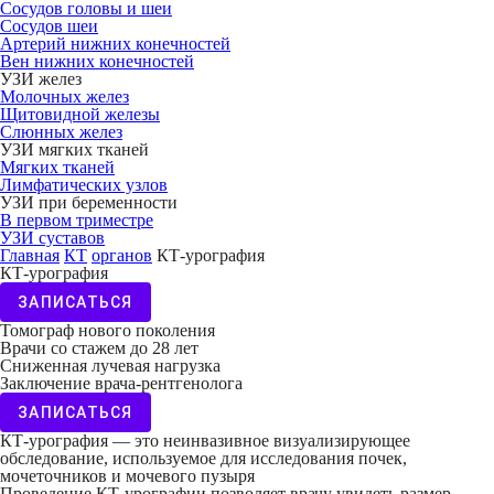
Сосудов головы и шеи
Сосудов шеи
Артерий нижних конечностей
Вен нижних конечностей
УЗИ желез
Молочных желез
Щитовидной железы
Слюнных желез
УЗИ мягких тканей
Мягких тканей
Лимфатических узлов
УЗИ при беременности
В первом триместре
УЗИ суставов
Главная
КТ
органов
КТ-урография
КТ-урография
ЗАПИСАТЬСЯ
Томограф новогo поколения
Врачи со стажем до 28 лет
Сниженная лучевая нагрузка
Заключение врача-рентгенолога
ЗАПИСАТЬСЯ
КТ-урография — это неинвазивное визуализирующее
обследование, используемое для исследования почек,
мочеточников и мочевого пузыря
Проведение КТ-урографии позволяет врачу увидеть размер