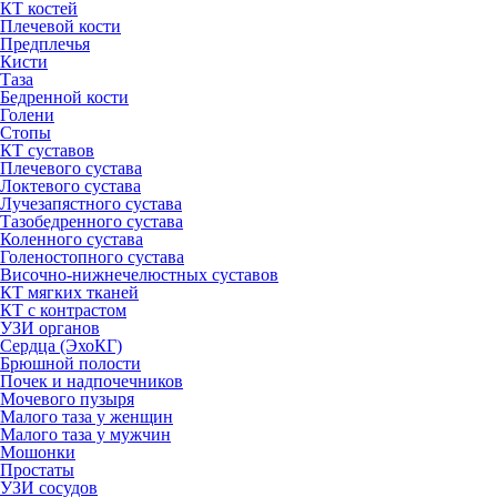
КТ костей
Плечевой кости
Предплечья
Кисти
Таза
Бедренной кости
Голени
Стопы
КТ суставов
Плечевого сустава
Локтевого сустава
Лучезапястного сустава
Тазобедренного сустава
Коленного сустава
Голеностопного сустава
Височно-нижнечелюстных суставов
КТ мягких тканей
КТ с контрастом
УЗИ органов
Сердца (ЭхоКГ)
Брюшной полости
Почек и надпочечников
Мочевого пузыря
Малого таза у женщин
Малого таза у мужчин
Мошонки
Простаты
УЗИ сосудов