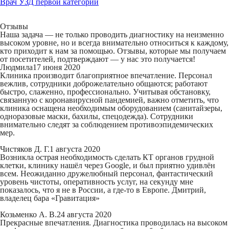
Врач УЗД первой категории
Отзывы
Наша задача — не только проводить диагностику на неизменно
высоком уровне, но и всегда внимательно относиться к каждому,
кто приходит к нам за помощью. Отзывы, которые мы получаем
от посетителей, подтверждают — у нас это получается!
Людмила
17 июня 2020
Клиника производит благоприятное впечатление. Персонал
вежлив, сотрудники доброжелательно общаются; работают
быстро, слаженно, профессионально. Учитывая обстановку,
связанную с коронавирусной пандемией, важно отметить, что
клиника оснащена необходимым оборудованием (санитайзеры,
одноразовые маски, бахилы, спецодежда). Сотрудники
внимательно следят за соблюдением противоэпидемических
мер.
Чистяков Д. Г.
1 августа 2020
Возникла острая необходимость сделать КТ органов грудной
клетки, клинику нашёл через Google, и был приятно удивлён
всем. Неожиданно дружелюбный персонал, фантастический
уровень чистоты, оперативность услуг, на секунду мне
показалось, что я не в России, а где-то в Европе. Дмитрий,
владелец бара «Гравитация»
Козьменко А. В.
24 августа 2020
Прекрасные впечатления. Диагностика проводилась на высоком