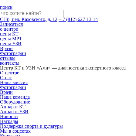
поиск
СПб, пер. Каховского, д. 12
+ 7 (812) 627-13-14
Записаться
о центре
цены КТ
цены МРТ
цены УЗИ
Врачи
Фотографии
отзывы
контакты
Центр КТ и УЗИ «Ами» — диагностика экспертного класса
О центре
О нас
Наша миссия
Фотографии
Врачи
Наша команда
Оборудование
Аппарат КТ
Аппарат УЗИ
Новости
Награды
Поддержка спорта и культуры
Мы в соцсетях
Контакты