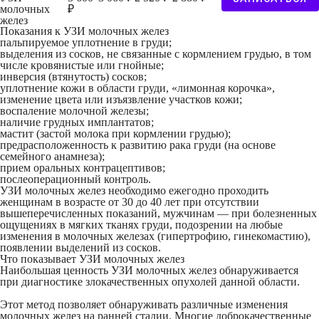
молочных
₽
желез
Показания к УЗИ молочных желез
пальпируемое уплотнение в груди;
выделения из сосков, не связанные с кормлением грудью, в том
числе кровянистые или гнойные;
инверсия (втянутость) сосков;
уплотнение кожи в области груди, «лимонная корочка»,
изменение цвета или изъязвление участков кожи;
воспаление молочной железы;
наличие грудных имплантатов;
мастит (застой молока при кормлении грудью);
предрасположенность к развитию рака груди (на основе
семейного анамнеза);
прием оральных контрацептивов;
послеоперационный контроль.
УЗИ молочных желез необходимо ежегодно проходить
женщинам в возрасте от 30 до 40 лет при отсутствии
вышеперечисленных показаний, мужчинам — при болезненных
ощущениях в мягких тканях груди, подозрении на любые
изменения в молочных железах (гипертрофию, гинекомастию),
появлении выделений из сосков.
Что показывает УЗИ молочных желез
Наибольшая ценность УЗИ молочных желез обнаруживается
при диагностике злокачественных опухолей данной области.
Этот метод позволяет обнаруживать различные изменения
молочных желез на ранней стадии. Многие доброкачественные