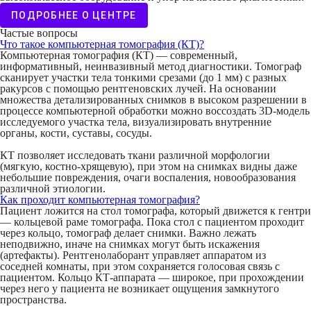
ПОДРОБНЕЕ О ЦЕНТРЕ
Частые вопросы
Что такое компьютерная томография (КТ)?
Компьютерная томография (КТ) — современный,
информативный, неинвазивный метод диагностики. Томограф
сканирует участки тела тонкими срезами (до 1 мм) с разных
ракурсов с помощью рентгеновских лучей. На основании
множества детализированных снимков в высоком разрешении в
процессе компьютерной обработки можно воссоздать 3D-модель
исследуемого участка тела, визуализировать внутренние
органы, кости, суставы, сосуды.
КТ позволяет исследовать ткани различной морфологии
(мягкую, костно-хрящевую), при этом на снимках видны даже
небольшие повреждения, очаги воспаления, новообразования
различной этиологии.
Как проходит компьютерная томография?
Пациент ложится на стол томографа, который движется к гентри
— кольцевой раме томографа. Пока стол с пациентом проходит
через кольцо, томограф делает снимки. Важно лежать
неподвижно, иначе на снимках могут быть искажения
(артефакты). Рентгенолаборант управляет аппаратом из
соседней комнаты, при этом сохраняется голосовая связь с
пациентом. Кольцо КТ-аппарата — широкое, при прохождении
через него у пациента не возникает ощущения замкнутого
пространства.