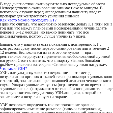
В ходе диагностики сканируют только исследуемые области.
Непосредственно сканирование занимает около минуты. В
некоторых случаях перед исследованием пациенту вводят
препарат для контрастного усиления снимков.
Как часто можно проходить КТ?
Принято считать, что абсолютно безопасно делать КТ пяти зон в
год или что между плановыми исследованиями лучше делать
перерыв 6–12 месяцев, но важно понимать, что все
индивидуально, поэтому лучше уточнить у врача.
Бывает, что у пациента есть показания к повторению КТ с
контрастом сразу после первого сканирования или в течение 2-
12 недель. Беспокоиться из-за этого не нужно — врач-
рентгенолог не допустит применения необоснованной лучевой
нагрузки. Стоит отметить, что аппарату Siemens Somatom
go.Now присвоена категория «Сниженная лучевая нагрузка».
Что такое УЗИ?
УЗИ, или ультразвуковое исследование — это метод
визуализации органов и тканей тела при помощи звуковых волн
с частотой, значительно превышающей диапазон человеческого
слуха. Ультразвуковые импульсы (ограниченные во времени
звуковые сигналы) отражаются от тканей и возвращаются в виде
эха к чувствительному датчику УЗИ-аппарата, который их
записывает и визуализирует на экране.
УЗИ позволяет определить точное положение органов,
зафиксировать изменение размеров (гипо- и гиперплазии),
исследовать органы на наличие новообразований, конкрементов