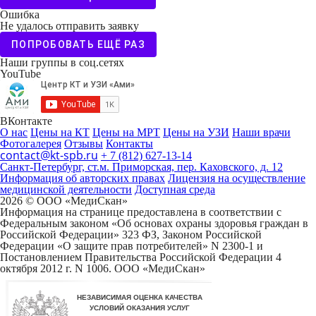
Ошибка
Не удалось отправить заявку
ПОПРОБОВАТЬ ЕЩЁ РАЗ
Наши группы в соц.сетях
YouTube
ВКонтакте
О нас
Цены на КТ
Цены на МРТ
Цены на УЗИ
Наши врачи
Фотогалерея
Отзывы
Контакты
contact@kt-spb.ru
+ 7 (812) 627-13-14
Санкт-Петербург, ст.м. Приморская, пер. Каховского, д. 12
Информация об авторских правах
Лицензия на осуществление
медицинской деятельности
Доступная среда
2026 © ООО «МедиCкан»
Информация на странице предоставлена в соответствии с
Федеральным законом «Об основах охраны здоровья граждан в
Российской Федерации» 323 ФЗ, Законом Российской
Федерации «О защите прав потребителей» N 2300-1 и
Постановлением Правительства Российской Федерации 4
октября 2012 г. N 1006. ООО «МедиСкан»