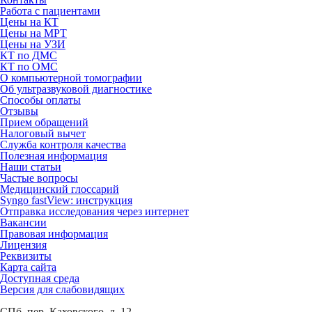
Работа с пациентами
Цены на КТ
Цены на МРТ
Цены на УЗИ
КТ по ДМС
КТ по ОМС
О компьютерной томографии
Об ультразвуковой диагностике
Способы оплаты
Отзывы
Прием обращений
Налоговый вычет
Служба контроля качества
Полезная информация
Наши статьи
Частые вопросы
Медицинский глоссарий
Syngo fastView: инструкция
Отправка исследования через интернет
Вакансии
Правовая информация
Лицензия
Реквизиты
Карта сайта
Доступная среда
Версия для слабовидящих
СПб, пер. Каховского, д. 12