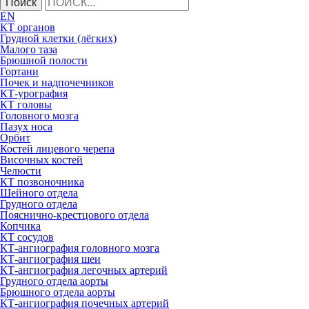
Поиск
EN
КТ органов
Грудной клетки (лёгких)
Малого таза
Брюшной полости
Гортани
Почек и надпочечников
КТ-урография
КТ головы
Головного мозга
Пазух носа
Орбит
Костей лицевого черепа
Височных костей
Челюсти
КТ позвоночника
Шейного отдела
Грудного отдела
Пояснично-крестцового отдела
Копчика
КТ сосудов
КТ-ангиография головного мозга
КТ-ангиография шеи
КТ-ангиография легочных артерий
Грудного отдела аорты
Брюшного отдела аорты
КТ-ангиография почечных артерий