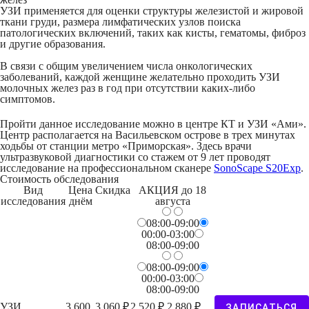
УЗИ применяется для оценки структуры железистой и жировой
ткани груди, размера лимфатических узлов поиска
патологических включений, таких как кисты, гематомы, фиброз
и другие образования.
В связи с общим увеличением числа онкологических
заболеваний, каждой женщине желательно проходить УЗИ
молочных желез раз в год при отсутствии каких-либо
симптомов.
Пройти данное исследование можно в центре КТ и УЗИ «Ами».
Центр располагается на Васильевском острове в трех минутах
ходьбы от станции метро «Приморская». Здесь врачи
ультразвуковой диагностики со стажем от 9 лет проводят
исследование на профессиональном сканере
SonoScape S20Exp
.
Стоимость обследования
Вид
Цена
Скидка
АКЦИЯ
до 18
исследования
днём
августа
08:00-09:00
00:00-03:00
08:00-09:00
08:00-09:00
00:00-03:00
08:00-09:00
УЗИ
3 600
3 060 ₽
2 520 ₽
2 880 ₽
ЗАПИСАТЬСЯ