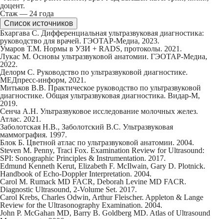
доцент.
Стаж — 24 года
Список источников
Бхаргава С. Дифференциальная ультразвуковая диагностика:
руководство для врачей. ГЭОТАР-Медиа, 2023.
Умаров Т.М. Нормы в УЗИ + RADS, протоколы. 2021.
Лукас М. Основы ультразвуковой анатомии. ГЭОТАР-Медиа,
2022.
Делорм С. Руководство по ультразвуковой диагностике.
МЕДпресс-информ, 2021.
Митьков В.В. Практическое руководство по ультразвуковой
диагностике. Общая ультразвуковая диагностика. Видар-М,
2019.
Сенча А.Н. Ультразвуковое исследование молочных желез.
Атлас. 2021.
Заболотская Н.В., Заболотский В.С. Ультразвуковая
маммография. 1997.
Блок Б. Цветной атлас по ультразвуковой анатомии. 2004.
Steven M. Penny, Traci Fox. Examination Review for Ultrasound:
SPI: Sonographic Principles & Instrumentation. 2017.
Edmund Kenneth Kerut, Elizabeth F. McIlwain, Gary D. Plotnick.
Handbook of Echo-Doppler Interpretation. 2004.
Carol M. Rumack MD FACR, Deborah Levine MD FACR.
Diagnostic Ultrasound, 2-Volume Set. 2017.
Carol Krebs, Charles Odwin, Arthur Fleischer. Appleton & Lange
Review for the Ultrasonography Examination. 2004.
John P. McGahan MD, Barry B. Goldberg MD. Atlas of Ultrasound