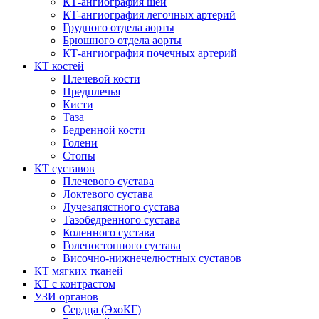
КТ-ангиография шеи
КТ-ангиография легочных артерий
Грудного отдела аорты
Брюшного отдела аорты
КТ-ангиография почечных артерий
КТ костей
Плечевой кости
Предплечья
Кисти
Таза
Бедренной кости
Голени
Стопы
КТ суставов
Плечевого сустава
Локтевого сустава
Лучезапястного сустава
Тазобедренного сустава
Коленного сустава
Голеностопного сустава
Височно-нижнечелюстных суставов
КТ мягких тканей
КТ с контрастом
УЗИ органов
Сердца (ЭхоКГ)