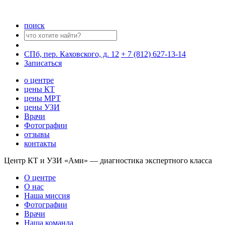
поиск
СПб, пер. Каховского, д. 12
+ 7 (812) 627-13-14
Записаться
о центре
цены КТ
цены МРТ
цены УЗИ
Врачи
Фотографии
отзывы
контакты
Центр КТ и УЗИ «Ами» — диагностика экспертного класса
О центре
О нас
Наша миссия
Фотографии
Врачи
Наша команда