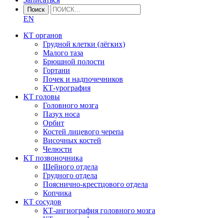
Поиск
EN
КТ органов
Грудной клетки (лёгких)
Малого таза
Брюшной полости
Гортани
Почек и надпочечников
КТ-урография
КТ головы
Головного мозга
Пазух носа
Орбит
Костей лицевого черепа
Височных костей
Челюсти
КТ позвоночника
Шейного отдела
Грудного отдела
Пояснично-крестцового отдела
Копчика
КТ сосудов
КТ-ангиография головного мозга