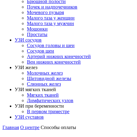
Брюшной полости
Почек и надпочечников
Мочевого пузыря
Малого таза у женщин
Малого таза у мужчин
Мошонки
Простаты
УЗИ сосудов
Сосудов головы и шеи
Сосудов шеи
Артерий нижних конечностей
Вен нижних конечностей
УЗИ желез
Молочных желез
Щитовидной железы
Слюнных желез
УЗИ мягких тканей
Мягких тканей
Лимфатических узлов
УЗИ при беременности
В первом триместре
УЗИ суставов
Главная
О центре
Способы оплаты