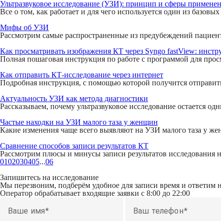
Ультразвуковое исследование (УЗИ): принцип и сферы примене
Все о том, как работает и для чего используется один из базов
Мифы об УЗИ
Рассмотрим самые распространенные из предубеждений пациент
Как просматривать изображения КТ через Syngo fastView: инстр
Полная пошаговая инструкция по работе с программой для просмо
Как отправить КТ-исследование через интернет
Подробная инструкция, с помощью которой получится отправит
Актуальность УЗИ как метода диагностики
Рассказываем, почему ультразвуковое исследование остается од
Частые находки на УЗИ малого таза у женщин
Какие изменения чаще всего выявляют на УЗИ малого таза у женщ
Сравнение способов записи результатов КТ
Рассмотрим плюсы и минусы записи результатов исследования на
01
02
03
04
05
...
06
Запишитесь на исследование
Мы перезвоним, подберём удобное для записи время и ответим 
Оператор обрабатывает входящие заявки с 8:00 до 22:00
Ваше имя
Ваш телефон