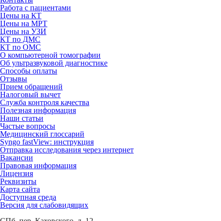
Работа с пациентами
Цены на КТ
Цены на МРТ
Цены на УЗИ
КТ по ДМС
КТ по ОМС
О компьютерной томографии
Об ультразвуковой диагностике
Способы оплаты
Отзывы
Прием обращений
Налоговый вычет
Служба контроля качества
Полезная информация
Наши статьи
Частые вопросы
Медицинский глоссарий
Syngo fastView: инструкция
Отправка исследования через интернет
Вакансии
Правовая информация
Лицензия
Реквизиты
Карта сайта
Доступная среда
Версия для слабовидящих
СПб, пер. Каховского, д. 12