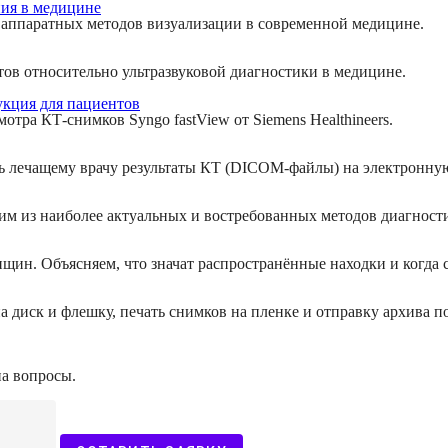
ния в медицине
ых аппаратных методов визуализации в современной медицине.
ов относительно ультразвуковой диагностики в медицине.
укция для пациентов
тра КТ-снимков Syngo fastView от Siemens Healthineers.
ь лечащему врачу результаты КТ (DICOM-файлы) на электронную
ним из наиболее актуальных и востребованных методов диагност
ин. Объясняем, что значат распространённые находки и когда ст
 диск и флешку, печать снимков на пленке и отправку архива п
на вопросы.