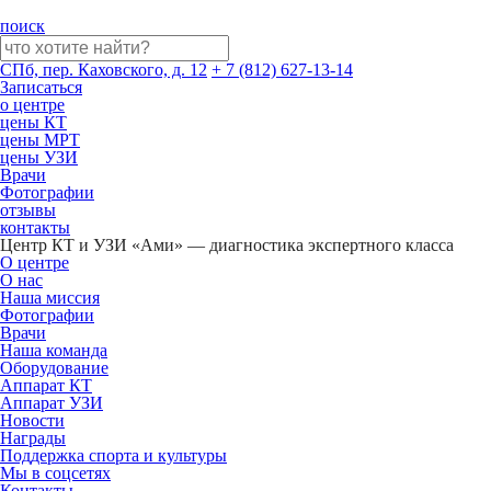
поиск
СПб, пер. Каховского, д. 12
+ 7 (812) 627-13-14
Записаться
о центре
цены КТ
цены МРТ
цены УЗИ
Врачи
Фотографии
отзывы
контакты
Центр КТ и УЗИ «Ами» — диагностика экспертного класса
О центре
О нас
Наша миссия
Фотографии
Врачи
Наша команда
Оборудование
Аппарат КТ
Аппарат УЗИ
Новости
Награды
Поддержка спорта и культуры
Мы в соцсетях
Контакты