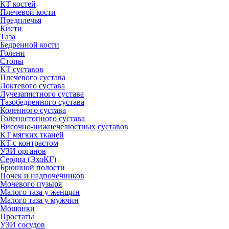
КТ костей
Плечевой кости
Предплечья
Кисти
Таза
Бедренной кости
Голени
Стопы
КТ суставов
Плечевого сустава
Локтевого сустава
Лучезапястного сустава
Тазобедренного сустава
Коленного сустава
Голеностопного сустава
Височно-нижнечелюстных суставов
КТ мягких тканей
КТ с контрастом
УЗИ органов
Сердца (ЭхоКГ)
Брюшной полости
Почек и надпочечников
Мочевого пузыря
Малого таза у женщин
Малого таза у мужчин
Мошонки
Простаты
УЗИ сосудов