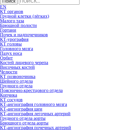
Поиск
EN
КТ органов
Грудной клетки (лёгких)
Малого таза
Брюшной полости
Гортани
Почек и надпочечников
КТ-урография
КТ головы
Головного мозга
Пазух носа
Орбит
Костей лицевого черепа
Височных костей
Челюсти
КТ позвоночника
Шейного отдела
Грудного отдела
Пояснично-крестцового отдела
Копчика
КТ сосудов
КТ-ангиография головного мозга
КТ-ангиография шеи
КТ-ангиография легочных артерий
Грудного отдела аорты
Брюшного отдела аорты
КТ-ангиография почечных артерий