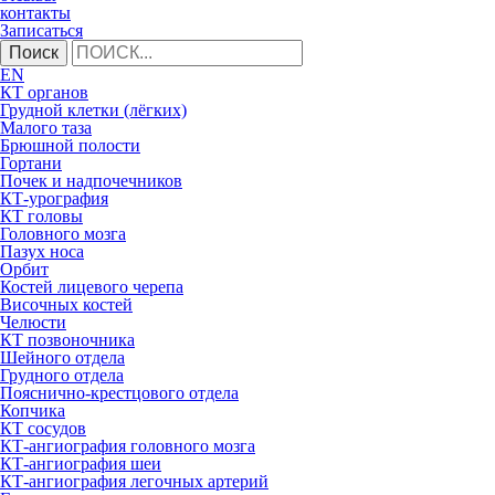
контакты
Записаться
Поиск
EN
КТ органов
Грудной клетки (лёгких)
Малого таза
Брюшной полости
Гортани
Почек и надпочечников
КТ-урография
КТ головы
Головного мозга
Пазух носа
Орбит
Костей лицевого черепа
Височных костей
Челюсти
КТ позвоночника
Шейного отдела
Грудного отдела
Пояснично-крестцового отдела
Копчика
КТ сосудов
КТ-ангиография головного мозга
КТ-ангиография шеи
КТ-ангиография легочных артерий