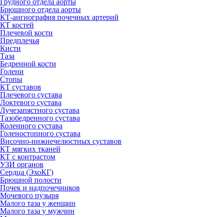
Грудного отдела аорты
Брюшного отдела аорты
КТ-ангиография почечных артерий
КТ костей
Плечевой кости
Предплечья
Кисти
Таза
Бедренной кости
Голени
Стопы
КТ суставов
Плечевого сустава
Локтевого сустава
Лучезапястного сустава
Тазобедренного сустава
Коленного сустава
Голеностопного сустава
Височно-нижнечелюстных суставов
КТ мягких тканей
КТ с контрастом
УЗИ органов
Сердца (ЭхоКГ)
Брюшной полости
Почек и надпочечников
Мочевого пузыря
Малого таза у женщин
Малого таза у мужчин