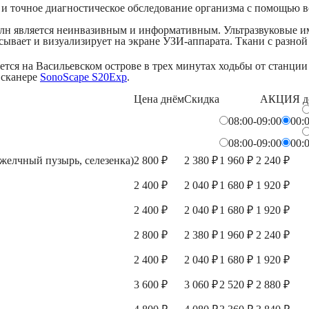
 и точное диагностическое обследование организма с помощью в
олн является неинвазивным и информативным. Ультразвуковые и
сывает и визуализирует на экране УЗИ-аппарата. Ткани с разной
ся на Васильевском острове в трех минутах ходьбы от станции 
 сканере
SonoScape S20Exp
.
Цена
днём
Скидка
АКЦИЯ
д
08:00-09:00
00:
08:00-09:00
00:
желчный пузырь, селезенка)
2 800 ₽
2 380 ₽
1 960 ₽
2 240 ₽
2 400 ₽
2 040 ₽
1 680 ₽
1 920 ₽
2 400 ₽
2 040 ₽
1 680 ₽
1 920 ₽
2 800 ₽
2 380 ₽
1 960 ₽
2 240 ₽
2 400 ₽
2 040 ₽
1 680 ₽
1 920 ₽
3 600 ₽
3 060 ₽
2 520 ₽
2 880 ₽