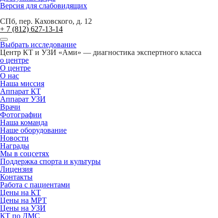
Версия для слабовидящих
СПб, пер. Каховского, д. 12
+ 7 (812) 627-13-14
Выбрать исследование
Центр КТ и УЗИ «Ами» — диагностика экспертного класса
о центре
О центре
О нас
Наша миссия
Аппарат КТ
Аппарат УЗИ
Врачи
Фотографии
Наша команда
Наше оборудование
Новости
Награды
Мы в соцсетях
Поддержка спорта и культуры
Лицензия
Контакты
Работа с пациентами
Цены на КТ
Цены на МРТ
Цены на УЗИ
КТ по ДМС