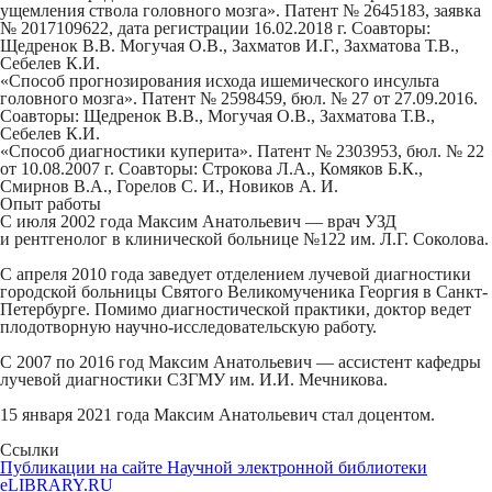
ущемления ствола головного мозга». Патент № 2645183, заявка
№ 2017109622, дата регистрации 16.02.2018 г. Соавторы:
Щедренок В.В. Могучая О.В., Захматов И.Г., Захматова Т.В.,
Себелев К.И.
«Способ прогнозирования исхода ишемического инсульта
головного мозга». Патент № 2598459, бюл. № 27 от 27.09.2016.
Соавторы: Щедренок В.В., Могучая О.В., Захматова Т.В.,
Себелев К.И.
«Способ диагностики куперита». Патент № 2303953, бюл. № 22
от 10.08.2007 г. Соавторы: Строкова Л.А., Комяков Б.К.,
Смирнов В.А., Горелов С. И., Новиков А. И.
Опыт работы
С июля 2002 года Максим Анатольевич — врач УЗД
и рентгенолог в клинической больнице №122 им. Л.Г. Соколова.
С апреля 2010 года заведует отделением лучевой диагностики
городской больницы Святого Великомученика Георгия в Санкт-
Петербурге. Помимо диагностической практики, доктор ведет
плодотворную научно-исследовательскую работу.
С 2007 по 2016 год Максим Анатольевич — ассистент кафедры
лучевой диагностики СЗГМУ им. И.И. Мечникова.
15 января 2021 года Максим Анатольевич стал доцентом.
Ссылки
Публикации на сайте Научной электронной библиотеки
eLIBRARY.RU