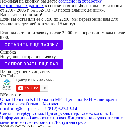
Нажимая на кнопку, вы даете
согласие на обработку
персональных данных
в соответствии с Федеральным законом
от 27.07.2006 г. № 152-ФЗ «О персональных данных».
Ваша заявка принята!
Если вы оставили ее с 8:00 до 22:00, мы перезвоним вам для
уточнения деталей в течение 15 минут.
Если вы оставили заявку после 22:00, мы перезвоним вам после
8:00.
ОСТАВИТЬ ЕЩЁ ЗАЯВКУ
Ошибка
Не удалось отправить заявку
ПОПРОБОВАТЬ ЕЩЁ РАЗ
Наши группы в соц.сетях
YouTube
ВКонтакте
О нас
Цены на КТ
Цены на МРТ
Цены на УЗИ
Наши врачи
Фотогалерея
Отзывы
Контакты
contact@kt-spb.ru
+ 7 (812) 627-13-14
Санкт-Петербург, ст.м. Приморская, пер. Каховского, д. 12
Информация об авторских правах
Лицензия на осуществление
медицинской деятельности
Доступная среда
2026 © ООО «МедиCкан»