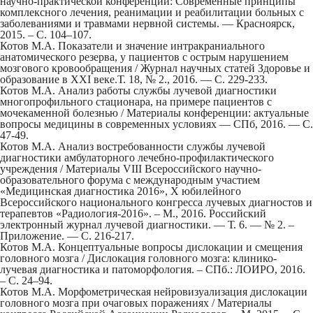
научно-практической конференции: Современные принципы
комплексного лечения, реанимации и реабилитации больных с
заболеваниями и травмами нервной системы. — Красноярск,
2015. – С. 104–107.
Котов М.А. Показатели и значение интракраниального
анатомического резерва, у пациентов с ‎острым нарушением
мозгового кровообращения / Журнал научных статей Здоровье и
образование в XXI веке.Т. 18, № 2., 2016. — С. 229-233.
Котов М.А. Анализ работы службы лучевой диагностики
многопрофильного стационара, на примере пациентов с
мочекаменной болезнью / Материалы конференции: актуальные
вопросы медицины в современных условиях — СПб, 2016. — С.
47-49.
Котов М.А. Анализ востребованности службы лучевой
диагностики амбулаторного лечебно-профилактического
учреждения / Материалы VIII Всероссийского научно-
образовательного форума с международным участием
«Медицинская диагностика 2016», Х юбилейного
Всероссийского национального конгресса лучевых диагностов и
терапевтов «Радиология-2016». – М., 2016. Российский
электронный журнал лучевой диагностики. — Т. 6. — № 2. –
Приложение. — С. 216-217.
Котов М.А. Концептуальные вопросы дислокации и смещения
головного мозга / Дислокация головного мозга: клинико-
лучевая диагностика и патоморфология. – СПб.: ЛОИРО, 2016.
– С. 24–94.
Котов М.А. Морфометрическая нейровизуализация дислокации
головного мозга при очаговых поражениях / Материалы