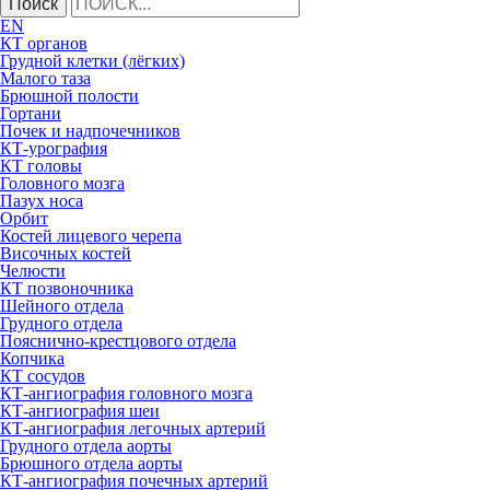
Поиск
EN
КТ органов
Грудной клетки (лёгких)
Малого таза
Брюшной полости
Гортани
Почек и надпочечников
КТ-урография
КТ головы
Головного мозга
Пазух носа
Орбит
Костей лицевого черепа
Височных костей
Челюсти
КТ позвоночника
Шейного отдела
Грудного отдела
Пояснично-крестцового отдела
Копчика
КТ сосудов
КТ-ангиография головного мозга
КТ-ангиография шеи
КТ-ангиография легочных артерий
Грудного отдела аорты
Брюшного отдела аорты
КТ-ангиография почечных артерий