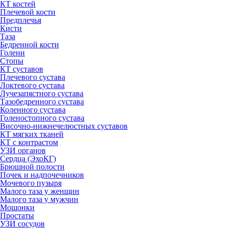
КТ костей
Плечевой кости
Предплечья
Кисти
Таза
Бедренной кости
Голени
Стопы
КТ суставов
Плечевого сустава
Локтевого сустава
Лучезапястного сустава
Тазобедренного сустава
Коленного сустава
Голеностопного сустава
Височно-нижнечелюстных суставов
КТ мягких тканей
КТ с контрастом
УЗИ органов
Сердца (ЭхоКГ)
Брюшной полости
Почек и надпочечников
Мочевого пузыря
Малого таза у женщин
Малого таза у мужчин
Мошонки
Простаты
УЗИ сосудов