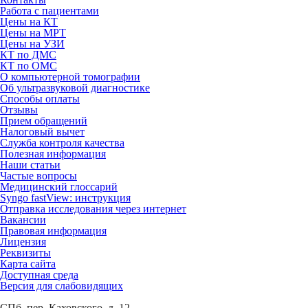
Работа с пациентами
Цены на КТ
Цены на МРТ
Цены на УЗИ
КТ по ДМС
КТ по ОМС
О компьютерной томографии
Об ультразвуковой диагностике
Способы оплаты
Отзывы
Прием обращений
Налоговый вычет
Служба контроля качества
Полезная информация
Наши статьи
Частые вопросы
Медицинский глоссарий
Syngo fastView: инструкция
Отправка исследования через интернет
Вакансии
Правовая информация
Лицензия
Реквизиты
Карта сайта
Доступная среда
Версия для слабовидящих
СПб, пер. Каховского, д. 12