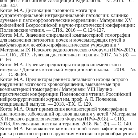
конгресса Российской Ассоциации Радиологов. – М. 2015. – С.
346–347.
Котов М.А. Дислокация головного мозга при
супратенториальной интракраниальной патологии: клинико-
лучевые и патоморфологические корреляции / Материалы XV
юбилейной Всероссийской научно-практической конференции:
Поленовские чтения. — СПб., 2016 — С.124-127.
Котов М.А. Значение спиральной компьютерной томографии
для выявления патологии почек и мочевыводящих путей в
амбулаторном лечебно-профилактическом учреждении /
Материалы IX Невского радиологического Форума (НРФ-2017).
— СПб., 2017, Лучевая диагностика и терапия. 2017. № 3 (8). —
С. 66.
Котов М.А. Лучевые предикторы исходов ишемического
инсульта / Дневник казанской медицинской школы. – 2018. – №.
2. – С. 86-89.
Котов М.А. Предикторы раннего летального исхода острого
нарушения мозгового кровообращения, выявляемые при
компьютерной томографии / Материалы VIII Научно-
практической конференции Поленовские чтения, Российский
нейрохирургический журнал им. проф. А.Л. Поленова,
специальный выпуск. — 2018, -Т.Х, С. 129.
Котов М.А. Опыт применения компьютерной томографии в
диагностике заболеваний органов дыхания у детей / Материалы
X Невского радиологического Форума (НРФ-2018). – СПб.,
2018, Лучевая диагностика и терапия. 2018. № 1 (9). — С. 149.
Котов М.А. Возможности компьютерной томографии в оценке
риска развития острого нарушения мозгового кровообращения /