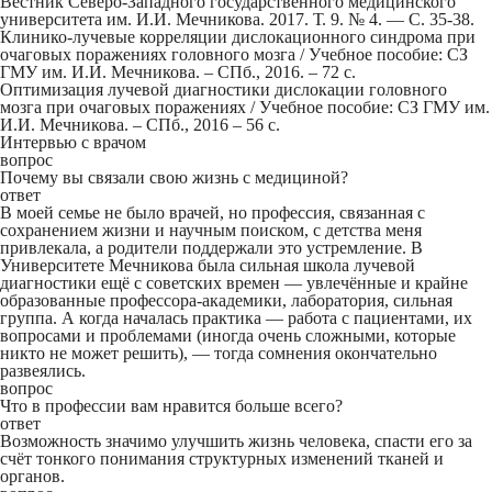
Вестник Северо-Западного государственного медицинского
университета им. И.И. Мечникова. 2017. Т. 9. № 4. — С. 35-38.
Клинико-лучевые корреляции дислокационного синдрома при
очаговых поражениях головного мозга / Учебное пособие: СЗ
ГМУ им. И.И. Мечникова. – СПб., 2016. – 72 с.
Оптимизация лучевой диагностики дислокации головного
мозга при очаговых поражениях / Учебное пособие: СЗ ГМУ им.
И.И. Мечникова. – СПб., 2016 – 56 с.
Интервью с врачом
вопрос
Почему вы связали свою жизнь с медициной?
ответ
В моей семье не было врачей, но профессия, связанная с
сохранением жизни и научным поиском, с детства меня
привлекала, а родители поддержали это устремление. В
Университете Мечникова была сильная школа лучевой
диагностики ещё с советских времен — увлечённые и крайне
образованные профессора-академики, лаборатория, сильная
группа. А когда началась практика — работа с пациентами, их
вопросами и проблемами (иногда очень сложными, которые
никто не может решить), — тогда сомнения окончательно
развеялись.
вопрос
Что в профессии вам нравится больше всего?
ответ
Возможность значимо улучшить жизнь человека, спасти его за
счёт тонкого понимания структурных изменений тканей и
органов.