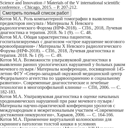
Science and Innovation // Materials of the V international scientific
conference. - Chicago, 2015. – Р. 207-212.
Смотреть полный список работ
Котов М.А. Роль компьютерной томографии в выявлении
предикторов инсульта / Материалы X Невского
радиологического Форума (НРФ-2018). – СПб., 2018, Лучевая
диагностика и терапия. 2018. № 1 (9). — С. 48.
Котов М.А. Общая характеристика пациентов,
госпитализируемых с диагнозом «острое нарушение мозгового
кровообращения» / Материалы X Невского радиологического
Форума (НРФ-2018). – СПб., 2018, Лучевая диагностика и
терапия. 2018. № 1 (9). — С. 49.
Котов М.А. Возможности ультразвуковой диагностики в
выявлении ранних урологических нарушений у больных раком
мочевого пузыря / Материалы конференции, посвященной 145-
летию ФГУ «Северо-западный окружной медицинский центр
Федерального агентства по здарвоохранению и социальному
развитию»‎. Современные диагностические и лечебные
технологии в многопрофильной клинике — СПб, 2006. — С.
182-183.
Котов М.А. Ультразвуковая диагностика в оценке начальных
уродинамических нарушений при раке мочевого пузыря /
Материалы научно-практической конференции урологов с
международным и межрегиональным участием «Современные
достижения онкоурологии», Харьков, 2006. — С. 164-166.
Котов М.А. Применение виртуальной колоноскопии для
скрининга патологии толстой кишки в условиях