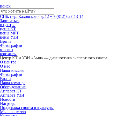
поиск
СПб, пер. Каховского, д. 12
+ 7 (812) 627-13-14
Записаться
о центре
цены КТ
цены МРТ
цены УЗИ
Врачи
Фотографии
отзывы
контакты
Центр КТ и УЗИ «Ами» — диагностика экспертного класса
О центре
О нас
Наша миссия
Фотографии
Врачи
Наша команда
Оборудование
Аппарат КТ
Аппарат УЗИ
Новости
Награды
Поддержка спорта и культуры
Мы в соцсетях
Контакты