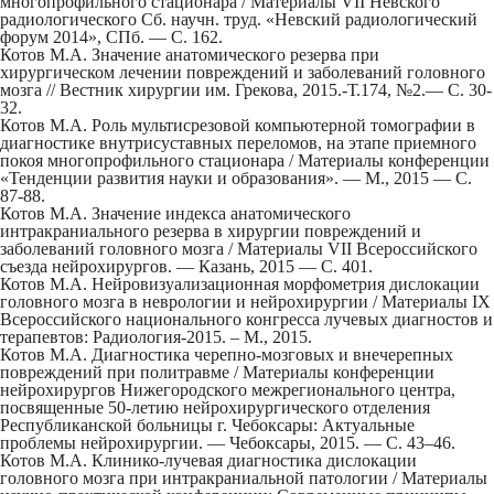
многопрофильного стационара / Материалы VII Невского
радиологического Сб. научн. труд. «Невский радиологический
форум 2014», СПб. — С. 162.
Котов М.А. Значение анатомического резерва при
хирургическом лечении повреждений и заболеваний головного
мозга // Вестник хирургии им. Грекова, 2015.-Т.174, №2.— С. 30-
32.
Котов М.А. Роль мультисрезовой компьютерной томографии в
диагностике внутрисуставных переломов, на этапе приемного
покоя многопрофильного стационара / Материалы конференции
«Тенденции развития науки и образования». — М., 2015 — С.
87-88.
Котов М.А. Значение индекса анатомического
интракраниального резерва в хирургии повреждений и
заболеваний головного мозга / Материалы VII Всероссийского
съезда нейрохирургов. — Казань, 2015 — С. 401.
Котов М.А. Нейровизуализационная морфометрия дислокации
головного мозга в неврологии и нейрохирургии / Материалы IX
Всероссийского национального конгресса лучевых диагностов и
терапевтов: Радиология-2015. – М., 2015.
Котов М.А. Диагностика черепно-мозговых и внечерепных
повреждений при политравме / Материалы конференции
нейрохирургов Нижегородского межрегионального центра,
посвященные 50-летию нейрохирургического отделения
Республиканской больницы г. Чебоксары: Актуальные
проблемы нейрохирургии. — Чебоксары, 2015. — С. 43–46.
Котов М.А. Клинико-лучевая диагностика дислокации
головного мозга при интракраниальной патологии / Материалы