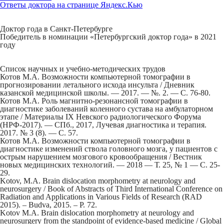
Ответы доктора на странице Яндекс.Кью
Доктор года в Санкт-Петербурге
Победитель в номинации «Петербургский доктор года» в 2021
году
Список научных и учебно-методических трудов
Котов М.А. Возможности компьютерной томографии в
прогнозировании летального исхода инсульта / Дневник
казанской медицинской школы. — 2017. — №. 2. — С. 76-80.
Котов М.А. Роль магнитно-резонансной томографии в
диагностике заболеваний коленного сустава на амбулаторном
этапе / Материалы IX Невского радиологического Форума
(НРФ-2017). — СПб., 2017, Лучевая диагностика и терапия.
2017. № 3 (8). — С. 57.
Котов М.А. Возможности компьютерной томографии в
диагностике изменений ствола головного мозга, у пациентов с
острым нарушением мозгового кровообращения / Вестник
новых медицинских технологий. — 2018 — Т. 25, № 1 — С. 25-
29.
Kotov, M.A. Brain dislocation morphometry at neurology and
neurosurgery / Book of Abstracts of Third International Conference on
Radiation and Applications in Various Fields of Research (RAD
2015). – Budva, 2015. – P. 72.
Kotov M.A. Brain dislocation morphometry at neurology and
neurosurgery from the standpoint of evidence-based medicine / Global