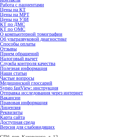
Работа с пациентами
Цены на КТ
Цены на МРТ
Цены на УЗИ
КТ по ДМС
КТ по ОМС
О компьютерной томографии
Об ультразвуковой диагностике
Способы оплаты
Отзывы
Прием обращений
Налоговый вычет
Служба контроля качества
Полезная информация
Наши статьи
Частые вопросы
Медицинский глоссарий
Syngo fastView: инструкция
Отправка исследования через интернет
Вакансии
Правовая информация
Лицензия
Реквизиты
Карта сайта
Доступная среда
Версия для слабовидящих
СПб, пер. Каховского, д. 12