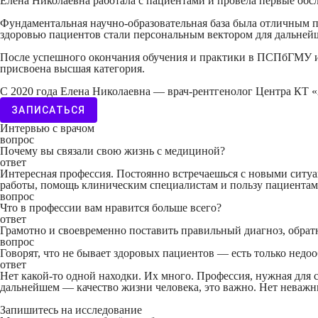
Елена Николаевна работала с пациентами и провела первые обс
Фундаментальная научно-образовательная база была отличным п
здоровью пациентов стали персональным вектором для дальней
После успешного окончания обучения и практики в ПСПбГМУ им. 
присвоена высшая категория.
С 2020 года Елена Николаевна — врач-рентгенолог Центра КТ 
ЗАПИСАТЬСЯ
Интервью с врачом
вопрос
Почему вы связали свою жизнь с медициной?
ответ
Интересная профессия. Постоянно встречаешься с новыми ситуа
работы, помощь клиническим специалистам и пользу пациентам
вопрос
Что в профессии вам нравится больше всего?
ответ
Грамотно и своевременно поставить правильный диагноз, обратн
вопрос
Говорят, что не бывает здоровых пациентов — есть только недо
ответ
Нет какой-то одной находки. Их много. Профессия, нужная для 
дальнейшем — качество жизни человека, это важно. Нет неважн
Запишитесь на исследование