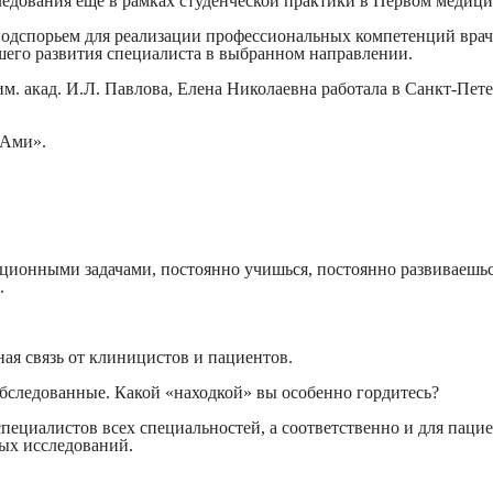
ледования еще в рамках студенческой практики в Первом медици
одспорьем для реализации профессиональных компетенций врача
шего развития специалиста в выбранном направлении.
акад. И.Л. Павлова, Елена Николаевна работала в Санкт-Петерб
«Ами».
ционными задачами, постоянно учишься, постоянно развиваешься
.
ая связь от клиницистов и пациентов.
обследованные. Какой «находкой» вы особенно гордитесь?
специалистов всех специальностей, а соответственно и для паци
ых исследований.