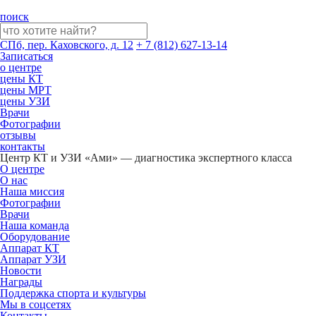
поиск
СПб, пер. Каховского, д. 12
+ 7 (812) 627-13-14
Записаться
о центре
цены КТ
цены МРТ
цены УЗИ
Врачи
Фотографии
отзывы
контакты
Центр КТ и УЗИ «Ами» — диагностика экспертного класса
О центре
О нас
Наша миссия
Фотографии
Врачи
Наша команда
Оборудование
Аппарат КТ
Аппарат УЗИ
Новости
Награды
Поддержка спорта и культуры
Мы в соцсетях
Контакты