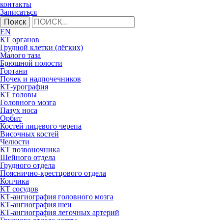
контакты
Записаться
Поиск
EN
КТ органов
Грудной клетки (лёгких)
Малого таза
Брюшной полости
Гортани
Почек и надпочечников
КТ-урография
КТ головы
Головного мозга
Пазух носа
Орбит
Костей лицевого черепа
Височных костей
Челюсти
КТ позвоночника
Шейного отдела
Грудного отдела
Пояснично-крестцового отдела
Копчика
КТ сосудов
КТ-ангиография головного мозга
КТ-ангиография шеи
КТ-ангиография легочных артерий