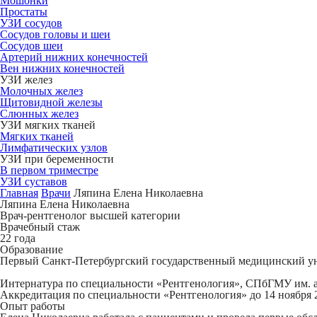
Мошонки
Простаты
УЗИ сосудов
Сосудов головы и шеи
Сосудов шеи
Артерий нижних конечностей
Вен нижних конечностей
УЗИ желез
Молочных желез
Щитовидной железы
Слюнных желез
УЗИ мягких тканей
Мягких тканей
Лимфатических узлов
УЗИ при беременности
В первом триместре
УЗИ суставов
Главная
Врачи
Ляпина Елена Николаевна
Ляпина Елена Николаевна
Врач-рентгенолог высшей категории
Врачебный стаж
22 года
Образование
Первый Санкт-Петербургский государственный медицинский унив
Интернатура по специальности «Рентгенология», СПбГМУ им. ак
Аккредитация по специальности «Рентгенология» до 14 ноября 2
Опыт работы