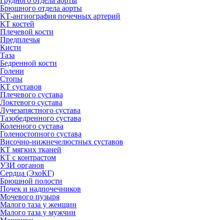
Грудного отдела аорты
Брюшного отдела аорты
КТ-ангиография почечных артерий
КТ костей
Плечевой кости
Предплечья
Кисти
Таза
Бедренной кости
Голени
Стопы
КТ суставов
Плечевого сустава
Локтевого сустава
Лучезапястного сустава
Тазобедренного сустава
Коленного сустава
Голеностопного сустава
Височно-нижнечелюстных суставов
КТ мягких тканей
КТ с контрастом
УЗИ органов
Сердца (ЭхоКГ)
Брюшной полости
Почек и надпочечников
Мочевого пузыря
Малого таза у женщин
Малого таза у мужчин