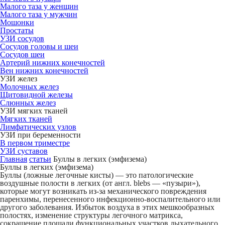
Малого таза у женщин
Малого таза у мужчин
Мошонки
Простаты
УЗИ сосудов
Сосудов головы и шеи
Сосудов шеи
Артерий нижних конечностей
Вен нижних конечностей
УЗИ желез
Молочных желез
Щитовидной железы
Слюнных желез
УЗИ мягких тканей
Мягких тканей
Лимфатических узлов
УЗИ при беременности
В первом триместре
УЗИ суставов
Главная
статьи
Буллы в легких (эмфизема)
Буллы в легких (эмфизема)
Буллы (ложные легочные кисты) — это патологические
воздушные полости в легких (от англ. blebs — «пузыри»),
которые могут возникать из-за механического повреждения
паренхимы, перенесенного инфекционно-воспалительного или
другого заболевания. Избыток воздуха в этих мешкообразных
полостях, изменение структуры легочного матрикса,
сокращение площади функциональных участков дыхательного