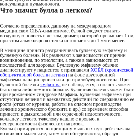
консультации пульмонолога.
Что значит булла в легком?
Согласно определению, данному на международном
медицинском CIBA-симпозиуме, буллой следует считать
воздушную полость в легком, диаметр которой превышает 1 см,
при этом альвеолярная стенка истончается до 1 мм и менее.
В медицине принято разграничивать буллезную эмфизему и
буллезную болезнь. Их различают в зависимости от причин
возникновения, по этиологии, а также в зависимости от
последствий для здоровья. Буллезную эмфизему обычно
диагностируют у пациентов с признаками
ХОБЛ (хронической
обструктивной болезни легких)
на фоне двусторонней
эмфиземы панацинарного или центрилобулярного типа. При
буллезной болезни
эмфизема
не наблюдается, а полость может
быть одна либо немного больше. Буллезная болезнь может быть
при врожденном синдроме Марфана. Буллезная эмфизема при
отсутствии лечения и адекватных действий по сдерживанию ее
роста (отказ от курения, работы на опасном производстве,
лечение хронического бронхита и др.) со временем способна
привести к дыхательной или сердечной недостаточности,
коллапсу легкого, тяжелому кашлю с кровью, к
непереносимости физических нагрузок.
Буллы формируются по принципу мыльных пузырей: сначала
возникают маленькие, затем они объединяются, образуя