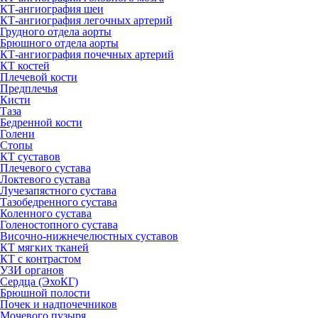
КТ-ангиография шеи
КТ-ангиография легочных артерий
Грудного отдела аорты
Брюшного отдела аорты
КТ-ангиография почечных артерий
КТ костей
Плечевой кости
Предплечья
Кисти
Таза
Бедренной кости
Голени
Стопы
КТ суставов
Плечевого сустава
Локтевого сустава
Лучезапястного сустава
Тазобедренного сустава
Коленного сустава
Голеностопного сустава
Височно-нижнечелюстных суставов
КТ мягких тканей
КТ с контрастом
УЗИ органов
Сердца (ЭхоКГ)
Брюшной полости
Почек и надпочечников
Мочевого пузыря