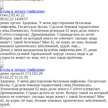
Буллы в легких (эмфизема)
Олег
2.92.41.22
09.02.22 14:09:57
денис ергин:
Здоровье. У меня двусторонняя буллезная
эмфизема. Гигантские буллы. Сделали боковая торакотомия
слева.Пневмолиз. Атипичная резекция S2 верх.доли левого.
Субтот.плевроэкт. Дренирование. Справа
делать не хотят.
Вопрос такой на который никто не отвечает: сколько люди
живут с такой болезнью? Мне 42, не курю, не пью, больше
никаких хронических заболеваний, худой.
еще...
Денис,у меня врожденная булезная эмфизема,мне 25 ,живу
спокойно,лучший таракальный хирург сказал,люди и до
старости живут не зная ,что у них такая проблема
Буллы в легких (эмфизема)
денис ергин
31.173.103.28
03.02.22 11:51:59
Здоровье. У меня двусторонняя буллезная эмфизема. Гигантские
буллы. Сделали боковая торакотомия слева.Пневмолиз.
Атипичная резекция S2 верх.доли левого. Субтот.плевроэкт.
Дренирование. Справа делать не хотят. Вопрос такой на который
никто не отвечает: сколько люди живут с такой болезнью? Мне
42, не курю, не пью, больше никаких хронических заболеваний,
худой.