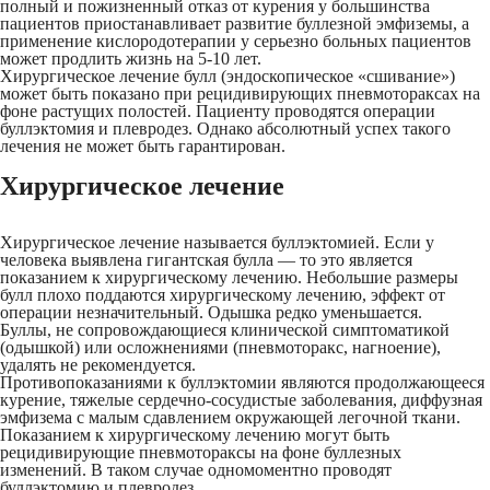
полный и пожизненный отказ от курения у большинства
пациентов приостанавливает развитие буллезной эмфиземы, а
применение кислородотерапии у серьезно больных пациентов
может продлить жизнь на 5-10 лет.
Хирургическое лечение булл (эндоскопическое «сшивание»)
может быть показано при рецидивирующих пневмотораксах на
фоне растущих полостей. Пациенту проводятся операции
буллэктомия и плевродез. Однако абсолютный успех такого
лечения не может быть гарантирован.
Хирургическое лечение
Хирургическое лечение называется буллэктомией. Если у
человека выявлена гигантская булла — то это является
показанием к хирургическому лечению. Небольшие размеры
булл плохо поддаются хирургическому лечению, эффект от
операции незначительный. Одышка редко уменьшается.
Буллы, не сопровождающиеся клинической симптоматикой
(одышкой) или осложнениями (пневмоторакс, нагноение),
удалять не рекомендуется.
Противопоказаниями к буллэктомии являются продолжающееся
курение, тяжелые сердечно-сосудистые заболевания, диффузная
эмфизема с малым сдавлением окружающей легочной ткани.
Показанием к хирургическому лечению могут быть
рецидивирующие пневмотораксы на фоне буллезных
изменений. В таком случае одномоментно проводят
буллэктомию и плевродез.