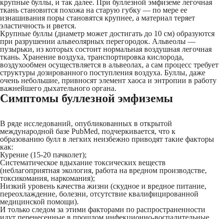
крупные буллы, и так далее. При буллезной эмфиземе легочная
ткань становится похожа на старую губку — по мере ее
изнашивания поры становятся крупнее, а материал теряет
эластичность и рвется.
Крупные буллы (диаметр может достигать до 10 см) образуются
при разрушении альвеолярных перегородок. Альвеолы —
пузырьки, из которых состоит нормальная воздушная легочная
ткань. Хранение воздуха, транспортировка кислорода,
воздухообмен осуществляется в альвеолах, а сам процесс требует
структуры дозированного поступления воздуха. Буллы, даже
очень небольшие, привносят элемент хаоса и энтропии в работу
важнейшего дыхательного органа.
Симптомы буллезной эмфиземы
В ряде исследований, опубликованных в открытой
международной базе PubMed, подчеркивается, что к
образованию булл в легких неизбежно приводят такие факторы
как:
Курение (15-20 пачколет);
Систематическое вдыхание токсических веществ
(неблагоприятная экология, работа на вредном производстве,
токсикомания, наркомания);
Низкий уровень качества жизни (скудное и вредное питание,
переохлаждение, болезни, отсутствие квалифицированной
медицинской помощи).
И только следом за этими факторами по распространенности
идут перенесенные в прошлом инфекционно-воспалительные