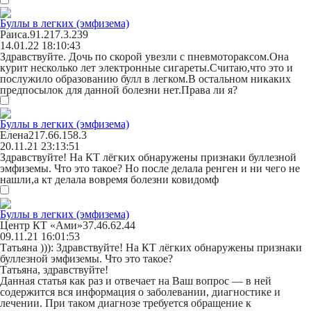
Буллы в легких (эмфизема)
Раиса.
91.217.3.239
14.01.22 18:10:43
Здравствуйте. Дочь по скорой увезли с пневмотораксом.Она
курит несколько лет электронные сигареты.Считаю,что это и
послужило образованию булл в легком.В остальном никаких
предпосылок для данной болезни нет.Права ли я?
Буллы в легких (эмфизема)
Елена
217.66.158.3
20.11.21 23:13:51
Здравствуйте! На КТ лёгких обнаружены признаки буллезной
эмфиземы. Что это такое? Но после делала ренген и ни чего не
нашли,а кт делала вовремя болезни ковидомф
Буллы в легких (эмфизема)
Центр КТ «Ами»
37.46.62.44
09.11.21 16:01:53
Татьяна ))):
Здравствуйте! На КТ лёгких обнаружены признаки
буллезной эмфиземы. Что это такое?
Татьяна, здравствуйте!
Данная статья как раз и отвечает на Ваш вопрос — в ней
содержится вся информация о заболевании, диагностике и
лечении. При таком диагнозе требуется обращение к