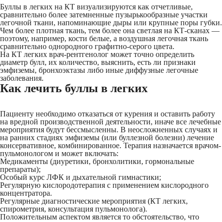
Буллы в легких на КТ визуализируются как отчетливые,
сравнительно более затемненные пузырькообразные участки
легочной ткани, напоминающие дыры или крупные поры губки.
Чем более плотная ткань, тем более она светлая на КТ-сканах —
поэтому, например, кости белые, а воздушная легочная ткань
сравнительно однородного графитно-серого цвета.
На КТ легких врач-рентгенолог может точно определить
диаметр булл, их количество, выяснить, есть ли признаки
эмфиземы, бронхоэктазы либо иные диффузные легочные
заболевания.
Как лечить буллы в легких
Пациенту необходимо отказаться от курения и оставить работу
на вредной производственной деятельности, иначе все лечебные
мероприятия будут бессмысленны. В неосложненных случаях и
на ранних стадиях эмфиземы (или буллезной болезни) лечение
консервативное, комбинированное. Терапия назначается врачом-
пульмонологом и может включать:
Медикаменты (диуретики, бронхолитики, гормональные
препараты);
Особый курс ЛФК и дыхательной гимнастики;
Регулярную кислородотерапия с применением кислородного
концентратора.
Регулярные диагностические мероприятия (КТ легких,
спирометрия, консультация пульмонолога).
Положительным аспектом является то обстоятельство, что