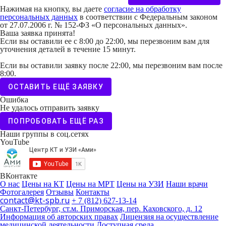
Нажимая на кнопку, вы даете
согласие на обработку
персональных данных
в соответствии с Федеральным законом
от 27.07.2006 г. № 152-ФЗ «О персональных данных».
Ваша заявка принята!
Если вы оставили ее с 8:00 до 22:00, мы перезвоним вам для
уточнения деталей в течение 15 минут.
Если вы оставили заявку после 22:00, мы перезвоним вам после
8:00.
ОСТАВИТЬ ЕЩЁ ЗАЯВКУ
Ошибка
Не удалось отправить заявку
ПОПРОБОВАТЬ ЕЩЁ РАЗ
Наши группы в соц.сетях
YouTube
ВКонтакте
О нас
Цены на КТ
Цены на МРТ
Цены на УЗИ
Наши врачи
Фотогалерея
Отзывы
Контакты
contact@kt-spb.ru
+ 7 (812) 627-13-14
Санкт-Петербург, ст.м. Приморская, пер. Каховского, д. 12
Информация об авторских правах
Лицензия на осуществление
медицинской деятельности
Доступная среда