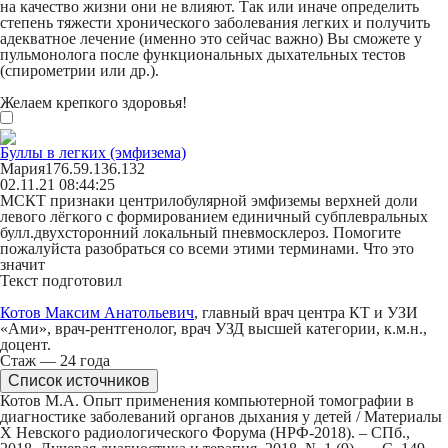
на качество жизни они не влияют. Так или иначе определить
степень тяжести хронического заболевания легких и получить
адекватное лечение (именно это сейчас важно) Вы сможете у
пульмонолога после функциональных дыхательных тестов
(спирометрии или др.).
Желаем крепкого здоровья!
Буллы в легких (эмфизема)
Мария
176.59.136.132
02.11.21 08:44:25
МСКТ признаки центрилобулярной эмфиземы верхней доли
левого лёгкого с формированием единичный субплевральных
булл.двухсторонний локальный пневмосклероз. Помогите
пожалуйста разобраться со всеми этими терминами. Что это
значит
Текст подготовил
Котов Максим Анатольевич
, главный врач центра КТ и УЗИ
«Ами», врач-рентгенолог, врач УЗД высшей категории, к.м.н.,
доцент.
Стаж — 24 года
Список источников
Котов М.А. Опыт применения компьютерной томографии в
диагностике заболеваний органов дыхания у детей / Материалы
X Невского радиологического Форума (НРФ-2018). – СПб.,