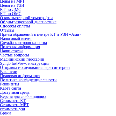
Цены на МРТ
Цены на УЗИ
КТ по ДМС
КТ по ОМС
О компьютерной томографии
Об ультразвуковой диагностике
Способы оплаты
Отзывы
Прием обращений в центре КТ и УЗИ «Ами»
Налоговый вычет
Служба контроля качества
Полезная информация
Наши статьи
Частые вопросы
Медицинский глоссарий
Syngo fastView: инструкция
Отправка исследования через интернет
Вакансии
Правовая информация
Политика конфиденциальности
Реквизиты
Карта сайта
Доступная среда
Версия для слабовидящих
Стоимость КТ
Стоимость МРТ
стоимость узи
Врачи