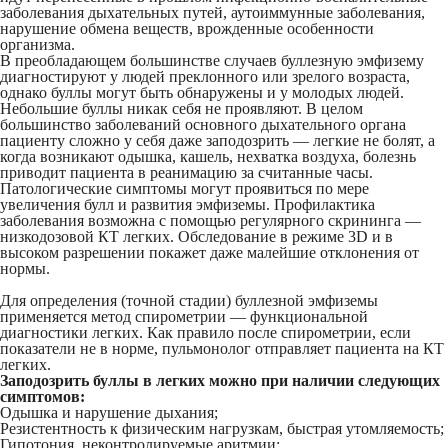
заболевания дыхательных путей, аутоиммунные заболевания,
нарушение обмена веществ, врожденные особенности
организма.
В преобладающем большинстве случаев буллезную эмфизему
диагностируют у людей преклонного или зрелого возраста,
однако буллы могут быть обнаружены и у молодых людей.
Небольшие буллы никак себя не проявляют. В целом
большинство заболеваний основного дыхательного органа
пациенту сложно у себя даже заподозрить — легкие не болят, а
когда возникают одышка, кашель, нехватка воздуха, болезнь
приводит пациента в реанимацию за считанные часы.
Патологические симптомы могут проявиться по мере
увеличения булл и развития эмфиземы. Профилактика
заболевания возможна с помощью регулярного скрининга —
низкодозовой КТ легких. Обследование в режиме 3D и в
высоком разрешении покажет даже малейшие отклонения от
нормы.
Для определения (точной стадии) буллезной эмфиземы
применяется метод спирометрии — функциональной
диагностики легких. Как правило после спирометрии, если
показатели не в норме, пульмонолог отправляет пациента на КТ
легких.
Заподозрить буллы в легких можно при наличии следующих
симптомов:
Одышка и нарушение дыхания;
Резистентность к физическим нагрузкам, быстрая утомляемость;
Гипотония, неконтролируемые аритмии;