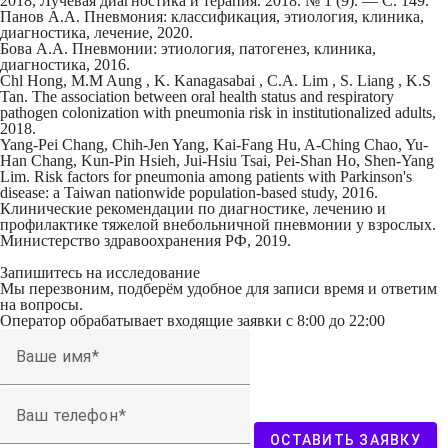
2018, Лучевая диагностика и терапия. 2018. № 1 (9). — С. 149.
Панов А.А. Пневмония: классификация, этиология, клиника,
диагностика, лечение, 2020.
Бова А.А. Пневмонии: этиология, патогенез, клиника,
диагностика, 2016.
Chl Hong, M.M Aung , K. Kanagasabai , C.A. Lim , S. Liang , K.S
Tan. The association between oral health status and respiratory
pathogen colonization with pneumonia risk in institutionalized adults,
2018.
Yang-Pei Chang, Chih-Jen Yang, Kai-Fang Hu, A-Ching Chao, Yu-
Han Chang, Kun-Pin Hsieh, Jui-Hsiu Tsai, Pei-Shan Ho, Shen-Yang
Lim. Risk factors for pneumonia among patients with Parkinson's
disease: a Taiwan nationwide population-based study, 2016.
Клинические рекомендации по диагностике, лечению и
профилактике тяжелой внебольничной пневмонии у взрослых.
Министерство здравоохранения РФ, 2019.
Запишитесь на исследование
Мы перезвоним, подберём удобное для записи время и ответим
на вопросы.
Оператор обрабатывает входящие заявки с 8:00 до 22:00
Ваше имя
Ваш телефон
ОСТАВИТЬ ЗАЯВКУ