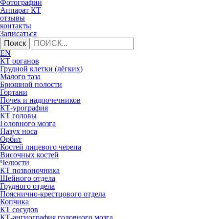
Фотографии
Аппарат КТ
отзывы
контакты
Записаться
Поиск
EN
КТ органов
Грудной клетки (лёгких)
Малого таза
Брюшной полости
Гортани
Почек и надпочечников
КТ-урография
КТ головы
Головного мозга
Пазух носа
Орбит
Костей лицевого черепа
Височных костей
Челюсти
КТ позвоночника
Шейного отдела
Грудного отдела
Пояснично-крестцового отдела
Копчика
КТ сосудов
КТ-ангиография головного мозга