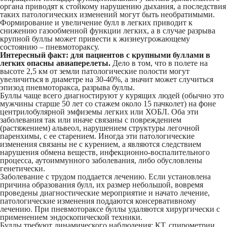
органа приводят к стойкому нарушению дыхания, а последствия
таких патологических изменений могут быть необратимыми.
Формирование и увеличение булл в легких приводит к
снижению газообменной функции легких, а в случае разрыва
крупной буллы может привести к жизнеугрожающему
состоянию – пневмотораксу.
Интересный факт: для пациентов с крупными буллами в
легких опасны авиаперелеты.
Дело в том, что в полете на
высоте 2,5 км от земли патологические полости могут
увеличиться в диаметре на 30-40%, а значит может случиться
эпизод пневмоторакса, разрыва буллы.
Буллы чаще всего диагностируют у курящих людей (обычно это
мужчины старше 50 лет со стажем около 15 пачколет) на фоне
центрилобулярной эмфиземы легких или ХОБЛ. Оба эти
заболевания так или иначе связаны с повреждением
(растяжением) альвеол, нарушением структуры легочной
паренхимы, с ее старением. Иногда эти патологические
изменения связаны не с курением, а являются следствием
нарушения обмена веществ, инфекционно-воспалительного
процесса, аутоиммунного заболевания, либо обусловлены
генетически.
Заболевание с трудом поддается лечению. Если установлена
причина образования булл, их размер небольшой, вовремя
проведены диагностические мероприятие и начато лечение,
патологические изменения поддаются консервативному
лечению. При пневмотораксе буллы удаляются хирургически с
применением эндоскопической техники.
Буллы требуют динамического наблюдения: КТ, спирометрии,