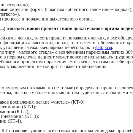
перегородок);
ми округлой формы (симптом «‎обратного гало» или «ободка»);
легкого»).
м процессе и поражении дыхательного органа.
..) означает, какой процент ткани дыхательного органа подв
ренхимы легких, то есть процент поражения легких, а все обна
инфильтрации альвеол жидкостью, то о тяжести заболевания и х
и, утолщения межальвеолярных перегородок и
фиброза
.
по типу «‎матового стекла» с вовлечением паренхимы легких 30
то в первом случае пациент может вовсе не испытывать трудност
большим процентом поражения. Это значит, что сам по себе пр
х в заключении, не говорит о тяжести заболевания.
 по «‎матовым стеклам», но не только) определяют процент вов
етом, поскольку более плотная по текстуре ткань с избытками
ков воспаления, легкие «‎чистые» (КТ-0);
пневмонии (КТ-1);
мония (КТ-2);
 пневмония (КТ-3);
ии (КТ-4).
а КТ позволяет увидеть все возможные осложнения даже при не