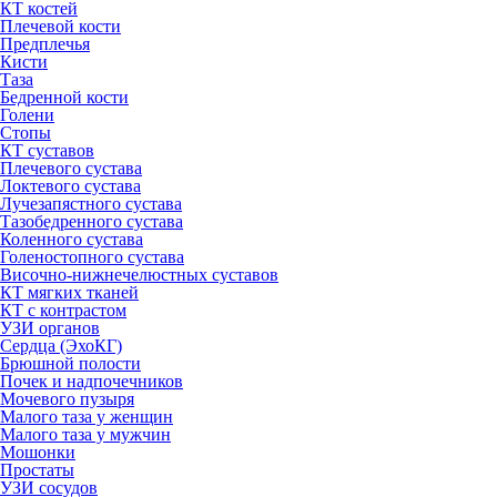
КТ костей
Плечевой кости
Предплечья
Кисти
Таза
Бедренной кости
Голени
Стопы
КТ суставов
Плечевого сустава
Локтевого сустава
Лучезапястного сустава
Тазобедренного сустава
Коленного сустава
Голеностопного сустава
Височно-нижнечелюстных суставов
КТ мягких тканей
КТ с контрастом
УЗИ органов
Сердца (ЭхоКГ)
Брюшной полости
Почек и надпочечников
Мочевого пузыря
Малого таза у женщин
Малого таза у мужчин
Мошонки
Простаты
УЗИ сосудов