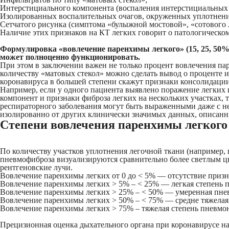
Интерстициального компонента (воспаления интерстициальных 
Изолированных воспалительных очагов, окруженных уплотнения
Сетчатого рисунка (симптома «‎булыжной мостовой», «‎сотового 
Наличие этих признаков на КТ легких говорит о патологическо
Формулировка «‎вовлечение паренхимы легкого» (15, 25, 50%.
может полноценно функционировать.
При этом в заключении важен не только процент вовлечения па
количеству «‎матовых стекол» можно сделать вывод о проценте 
коронавируса в большей степени скажут признаки консолидаци
Например, если у одного пациента выявлено поражение легких 
компонент и признаки фиброза легких на нескольких участках, 
респираторного заболевания могут быть выраженными даже с не
изолированно от других клинически значимых данных, описанны
Степени вовлечения паренхимы легкого
По количеству участков уплотнения легочной ткани (например,
пневмофиброза визуализируются сравнительно более светлым цв
рентгеновские лучи.
Вовлечение паренхимы легких от 0 до < 5% — отсутствие призна
Вовлечение паренхимы легких > 5% – < 25% — легкая степень 
Вовлечение паренхимы легких > 25% – < 50% — умеренная пнев
Вовлечение паренхимы легких > 50% – < 75% — средне тяжелая
Вовлечение паренхимы легких > 75% – тяжелая степень пневмон
Прецизионная оценка дыхательного органа при коронавирусе н