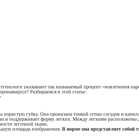
нтгенологи указывают так называемый процент «‎вовлечения пар
ронавирусе? Разбираемся в этой статье.
?
на пористую губку. Она пронизана тонкой сетью сосудов и капи
ни и поддерживает форму легких. Между легкими расположены др
ности легочной ткани.
льшую площадь изображения.
В норме она представляет собой