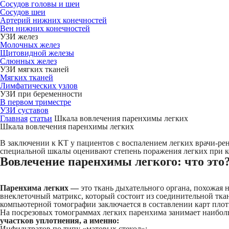
Сосудов головы и шеи
Сосудов шеи
Артерий нижних конечностей
Вен нижних конечностей
УЗИ желез
Молочных желез
Щитовидной железы
Слюнных желез
УЗИ мягких тканей
Мягких тканей
Лимфатических узлов
УЗИ при беременности
В первом триместре
УЗИ суставов
Главная
статьи
Шкала вовлечения паренхимы легких
Шкала вовлечения паренхимы легких
В заключении к КТ у пациентов с воспалением легких врачи-ре
специальной шкалы оценивают степень поражения легких при ко
Вовлечение паренхимы легкого: что это
Паренхима легких —
это ткань дыхательного органа, похожая 
внеклеточный матрикс, который состоит из соединительной тка
компьютерной томографии заключается в составлении карт плот
На посрезовых томограммах легких паренхима занимает наибо
участков уплотнения, а именно:
Инфильтратов по типу «‎матовых стекол»‎;