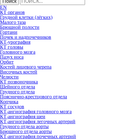
Поиск
EN
КТ органов
Грудной клетки (лёгких)
Малого таза
Брюшной полости
Гортани
Почек и надпочечников
КТ-урография
КТ головы
Головного мозга
Пазух носа
Орбит
Костей лицевого черепа
Височных костей
Челюсти
КТ позвоночника
Шейного отдела
Грудного отдела
Пояснично-крестцового отдела
Копчика
КТ сосудов
КТ-ангиография головного мозга
КТ-ангиография шеи
КТ-ангиография легочных артерий
Грудного отдела аорты
Брюшного отдела аорты
КТ-ангиография почечных артерий