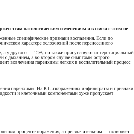
ержен этим патологическим изменениям и в связи с этим не
руженные специфические признаки воспаления. Если по
роническом характере осложнений после перенесенного
%, а у другого — 15%, но также присутствуют интерстициальный
ей с дыханием, а во втором случае симптомы острого
оцент вовлечения паренхимы легких в воспалительный процесс
лечения паренхимы. На КТ-изображениях инфильтраты и признаки
 жидкости и клеточными компонентами хуже пропускает
большом проценте поражения, а при значительном — позволяет