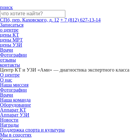
поиск
СПб, пер. Каховского, д. 12
+ 7 (812) 627-13-14
Записаться
о центре
цены КТ
цены МРТ
цены УЗИ
Врачи
Фотографии
отзывы
контакты
Центр КТ и УЗИ «Ами» — диагностика экспертного класса
О центре
О нас
Наша миссия
Фотографии
Врачи
Наша команда
Оборудование
Аппарат КТ
Аппарат УЗИ
Новости
Награды
Поддержка спорта и культуры
Мы в соцсетях
Контакты