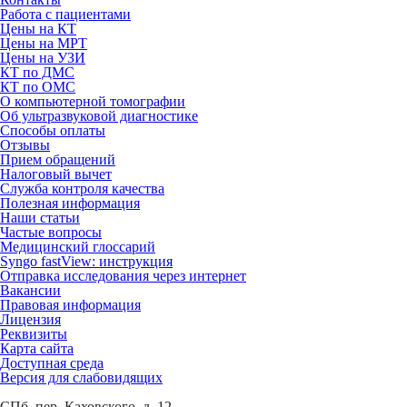
Работа с пациентами
Цены на КТ
Цены на МРТ
Цены на УЗИ
КТ по ДМС
КТ по ОМС
О компьютерной томографии
Об ультразвуковой диагностике
Способы оплаты
Отзывы
Прием обращений
Налоговый вычет
Служба контроля качества
Полезная информация
Наши статьи
Частые вопросы
Медицинский глоссарий
Syngo fastView: инструкция
Отправка исследования через интернет
Вакансии
Правовая информация
Лицензия
Реквизиты
Карта сайта
Доступная среда
Версия для слабовидящих
СПб, пер. Каховского, д. 12