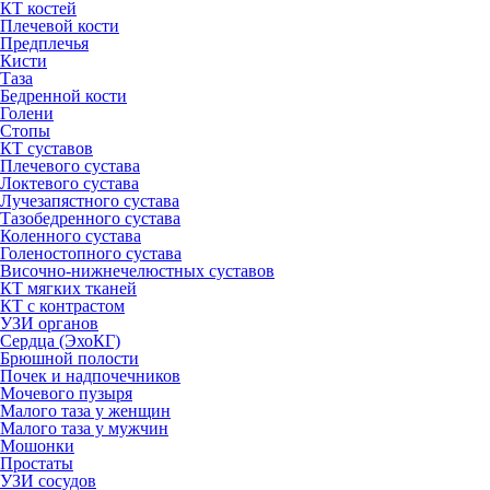
КТ костей
Плечевой кости
Предплечья
Кисти
Таза
Бедренной кости
Голени
Стопы
КТ суставов
Плечевого сустава
Локтевого сустава
Лучезапястного сустава
Тазобедренного сустава
Коленного сустава
Голеностопного сустава
Височно-нижнечелюстных суставов
КТ мягких тканей
КТ с контрастом
УЗИ органов
Сердца (ЭхоКГ)
Брюшной полости
Почек и надпочечников
Мочевого пузыря
Малого таза у женщин
Малого таза у мужчин
Мошонки
Простаты
УЗИ сосудов