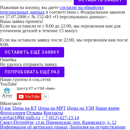
ОСТАВИТЬ ЗАЯВКУ
Нажимая на кнопку, вы даете
согласие на обработку
персональных данных
в соответствии с Федеральным законом
от 27.07.2006 г. № 152-ФЗ «О персональных данных».
Ваша заявка принята!
Если вы оставили ее с 8:00 до 22:00, мы перезвоним вам для
уточнения деталей в течение 15 минут.
Если вы оставили заявку после 22:00, мы перезвоним вам после
8:00.
ОСТАВИТЬ ЕЩЁ ЗАЯВКУ
Ошибка
Не удалось отправить заявку
ПОПРОБОВАТЬ ЕЩЁ РАЗ
Наши группы в соц.сетях
YouTube
ВКонтакте
О нас
Цены на КТ
Цены на МРТ
Цены на УЗИ
Наши врачи
Фотогалерея
Отзывы
Контакты
contact@kt-spb.ru
+ 7 (812) 627-13-14
Санкт-Петербург, ст.м. Приморская, пер. Каховского, д. 12
Информация об авторских правах
Лицензия на осуществление