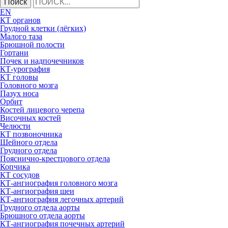
Поиск
EN
КТ органов
Грудной клетки (лёгких)
Малого таза
Брюшной полости
Гортани
Почек и надпочечников
КТ-урография
КТ головы
Головного мозга
Пазух носа
Орбит
Костей лицевого черепа
Височных костей
Челюсти
КТ позвоночника
Шейного отдела
Грудного отдела
Пояснично-крестцового отдела
Копчика
КТ сосудов
КТ-ангиография головного мозга
КТ-ангиография шеи
КТ-ангиография легочных артерий
Грудного отдела аорты
Брюшного отдела аорты
КТ-ангиография почечных артерий