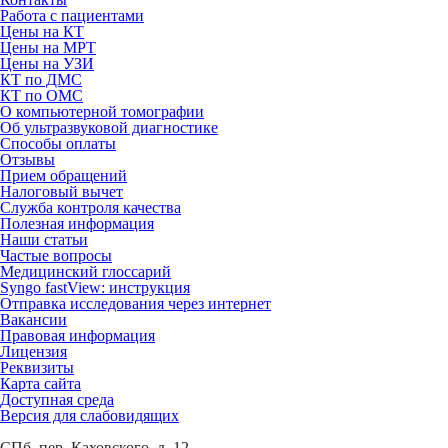
Работа с пациентами
Цены на КТ
Цены на МРТ
Цены на УЗИ
КТ по ДМС
КТ по ОМС
О компьютерной томографии
Об ультразвуковой диагностике
Способы оплаты
Отзывы
Прием обращений
Налоговый вычет
Служба контроля качества
Полезная информация
Наши статьи
Частые вопросы
Медицинский глоссарий
Syngo fastView: инструкция
Отправка исследования через интернет
Вакансии
Правовая информация
Лицензия
Реквизиты
Карта сайта
Доступная среда
Версия для слабовидящих
СПб, пер. Каховского, д. 12