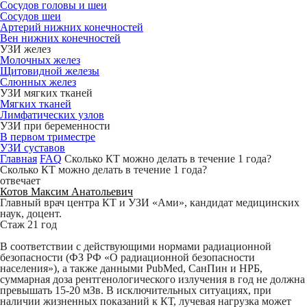
Сосудов головы и шеи
Сосудов шеи
Артерий нижних конечностей
Вен нижних конечностей
УЗИ желез
Молочных желез
Щитовидной железы
Слюнных желез
УЗИ мягких тканей
Мягких тканей
Лимфатических узлов
УЗИ при беременности
В первом триместре
УЗИ суставов
Главная
FAQ
Сколько КТ можно делать в течение 1 года?
Сколько КТ можно делать в течение 1 года?
отвечает
Котов Максим Анатольевич
Главный врач центра КТ и УЗИ «Ами», кандидат медицинских
наук, доцент.
Стаж 21 год
В соответствии с действующими нормами радиационной
безопасности (ФЗ РФ «О радиационной безопасности
населения»), а также данными PubMed, СанПин и НРБ,
суммарная доза рентгенологического излучения в год не должна
превышать 15-20 мЗв. В исключительных ситуациях, при
наличии жизненных показаний к КТ, лучевая нагрузка может