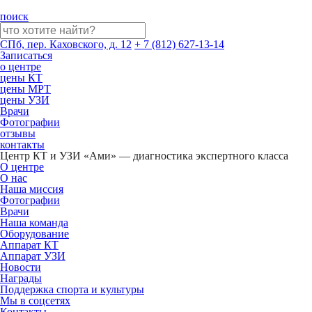
поиск
СПб, пер. Каховского, д. 12
+ 7 (812) 627-13-14
Записаться
о центре
цены КТ
цены МРТ
цены УЗИ
Врачи
Фотографии
отзывы
контакты
Центр КТ и УЗИ «Ами» — диагностика экспертного класса
О центре
О нас
Наша миссия
Фотографии
Врачи
Наша команда
Оборудование
Аппарат КТ
Аппарат УЗИ
Новости
Награды
Поддержка спорта и культуры
Мы в соцсетях
Контакты