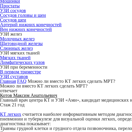
Мошонки
Простаты
УЗИ сосудов
Сосудов головы и шеи
Сосудов шеи
Артерий нижних конечностей
Вен нижних конечностей
УЗИ желез
Молочных желез
Щитовидной железы
Слюнных желез
УЗИ мягких тканей
Мягких тканей
Лимфатических узлов
УЗИ при беременности
В первом триместре
УЗИ суставов
Главная
FAQ
Можно ли вместо КТ легких сделать МРТ?
Можно ли вместо КТ легких сделать МРТ?
отвечает
Котов Максим Анатольевич
Главный врач центра КТ и УЗИ «Ами», кандидат медицинских на
Стаж 21 год
КТ легких
считается наиболее информативным методом диагност
пневмонии и туберкулезе для визуальной оценки легких, опре
диагностика показывает:
Травмы грудной клетки и грудного отдела позвоночника, перело