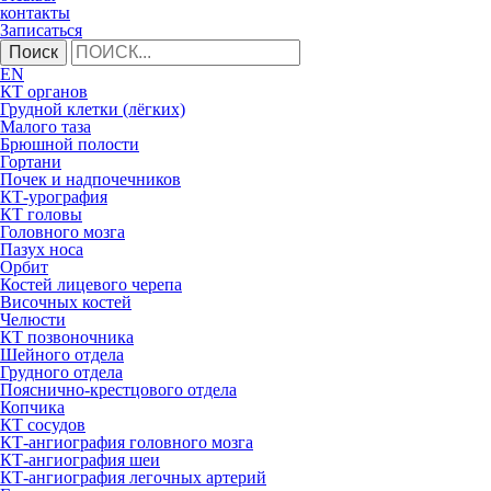
контакты
Записаться
Поиск
EN
КТ органов
Грудной клетки (лёгких)
Малого таза
Брюшной полости
Гортани
Почек и надпочечников
КТ-урография
КТ головы
Головного мозга
Пазух носа
Орбит
Костей лицевого черепа
Височных костей
Челюсти
КТ позвоночника
Шейного отдела
Грудного отдела
Пояснично-крестцового отдела
Копчика
КТ сосудов
КТ-ангиография головного мозга
КТ-ангиография шеи
КТ-ангиография легочных артерий