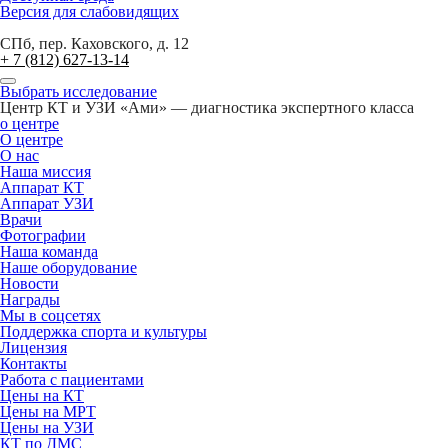
Версия для слабовидящих
СПб, пер. Каховского, д. 12
+ 7 (812) 627-13-14
Выбрать исследование
Центр КТ и УЗИ «Ами» — диагностика экспертного класса
о центре
О центре
О нас
Наша миссия
Аппарат КТ
Аппарат УЗИ
Врачи
Фотографии
Наша команда
Наше оборудование
Новости
Награды
Мы в соцсетях
Поддержка спорта и культуры
Лицензия
Контакты
Работа с пациентами
Цены на КТ
Цены на МРТ
Цены на УЗИ
КТ по ДМС