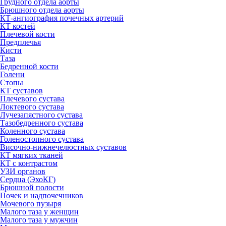
Грудного отдела аорты
Брюшного отдела аорты
КТ-ангиография почечных артерий
КТ костей
Плечевой кости
Предплечья
Кисти
Таза
Бедренной кости
Голени
Стопы
КТ суставов
Плечевого сустава
Локтевого сустава
Лучезапястного сустава
Тазобедренного сустава
Коленного сустава
Голеностопного сустава
Височно-нижнечелюстных суставов
КТ мягких тканей
КТ с контрастом
УЗИ органов
Сердца (ЭхоКГ)
Брюшной полости
Почек и надпочечников
Мочевого пузыря
Малого таза у женщин
Малого таза у мужчин