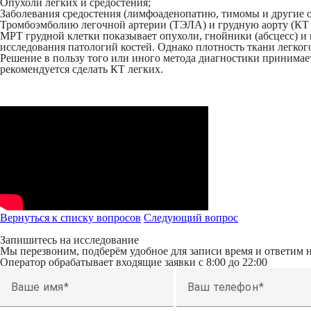
Опухоли легких и средостения;
Заболевания средостения (лимфоаденопатию, тимомы и другие о
Тромбоэмболию легочной артерии (ТЭЛА) и грудную аорту (КТ л
МРТ грудной клетки показывает опухоли, гнойники (абсцесс) и
исследования патологий костей. Однако плотность ткани легкого
Решение в пользу того или иного метода диагностики принимае
рекомендуется сделать КТ легких.
Вернуться к списку вопросов
Следующий
вопрос
Запишитесь на исследование
Мы перезвоним, подберём удобное для записи время и ответим 
Оператор обрабатывает входящие заявки с 8:00 до 22:00
Ваше имя
Ваш телефон