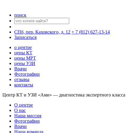
поиск
СПб, пер. Каховского, д. 12
+ 7 (812) 627-13-14
Записаться
о центре
цены КТ
цены МРТ
цены УЗИ
Врачи
Фотографии
отзывы
контакты
Центр КТ и УЗИ «Ами» — диагностика экспертного класса
О центре
О нас
Наша миссия
Фотографии
Врачи
Наша команда