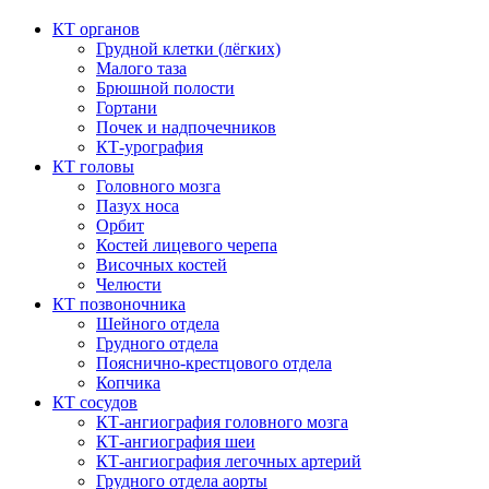
КТ органов
Грудной клетки (лёгких)
Малого таза
Брюшной полости
Гортани
Почек и надпочечников
КТ-урография
КТ головы
Головного мозга
Пазух носа
Орбит
Костей лицевого черепа
Височных костей
Челюсти
КТ позвоночника
Шейного отдела
Грудного отдела
Пояснично-крестцового отдела
Копчика
КТ сосудов
КТ-ангиография головного мозга
КТ-ангиография шеи
КТ-ангиография легочных артерий
Грудного отдела аорты