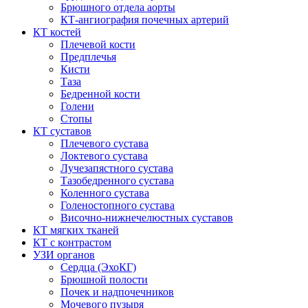
Брюшного отдела аорты
КТ-ангиография почечных артерий
КТ костей
Плечевой кости
Предплечья
Кисти
Таза
Бедренной кости
Голени
Стопы
КТ суставов
Плечевого сустава
Локтевого сустава
Лучезапястного сустава
Тазобедренного сустава
Коленного сустава
Голеностопного сустава
Височно-нижнечелюстных суставов
КТ мягких тканей
КТ с контрастом
УЗИ органов
Сердца (ЭхоКГ)
Брюшной полости
Почек и надпочечников
Мочевого пузыря