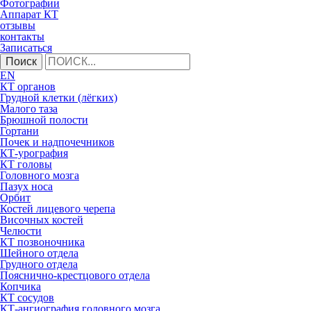
Фотографии
Аппарат КТ
отзывы
контакты
Записаться
Поиск
EN
КТ органов
Грудной клетки (лёгких)
Малого таза
Брюшной полости
Гортани
Почек и надпочечников
КТ-урография
КТ головы
Головного мозга
Пазух носа
Орбит
Костей лицевого черепа
Височных костей
Челюсти
КТ позвоночника
Шейного отдела
Грудного отдела
Пояснично-крестцового отдела
Копчика
КТ сосудов
КТ-ангиография головного мозга