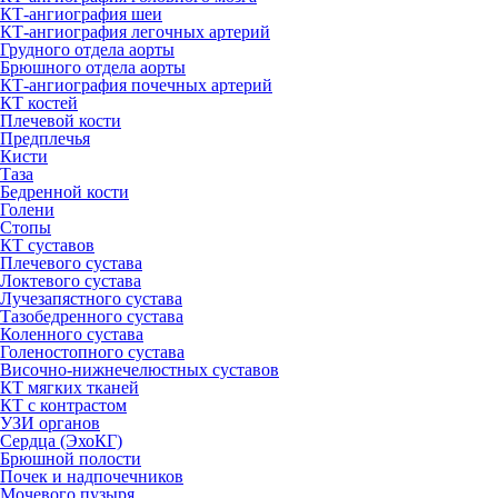
КТ-ангиография шеи
КТ-ангиография легочных артерий
Грудного отдела аорты
Брюшного отдела аорты
КТ-ангиография почечных артерий
КТ костей
Плечевой кости
Предплечья
Кисти
Таза
Бедренной кости
Голени
Стопы
КТ суставов
Плечевого сустава
Локтевого сустава
Лучезапястного сустава
Тазобедренного сустава
Коленного сустава
Голеностопного сустава
Височно-нижнечелюстных суставов
КТ мягких тканей
КТ с контрастом
УЗИ органов
Сердца (ЭхоКГ)
Брюшной полости
Почек и надпочечников
Мочевого пузыря