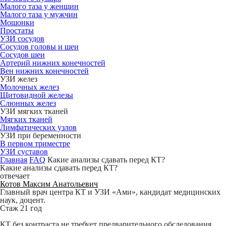
Малого таза у женщин
Малого таза у мужчин
Мошонки
Простаты
УЗИ сосудов
Сосудов головы и шеи
Сосудов шеи
Артерий нижних конечностей
Вен нижних конечностей
УЗИ желез
Молочных желез
Щитовидной железы
Слюнных желез
УЗИ мягких тканей
Мягких тканей
Лимфатических узлов
УЗИ при беременности
В первом триместре
УЗИ суставов
Главная
FAQ
Какие анализы сдавать перед КТ?
Какие анализы сдавать перед КТ?
отвечает
Котов Максим Анатольевич
Главный врач центра КТ и УЗИ «Ами», кандидат медицинских
наук, доцент.
Стаж 21 год
КТ без контраста не требует предварительного обследования,