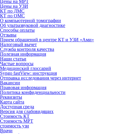
Цены на МРТ
Цены на УЗИ
КТ по ДМС
КТ по ОМС
О компьютерной томографии
Об ультразвуковой диагностике
Способы оплаты
Отзывы
Прием обращений в центре КТ и УЗИ «Ами»
Налоговый вычет
Служба контроля качества
Полезная информация
Наши статьи
Частые вопросы
Медицинский глоссарий
Syngo fastView: инструкция
Отправка исследования через интернет
Вакансии
Правовая информация
Политика конфиденциальности
Реквизиты
Карта сайта
Доступная среда
Версия для слабовидящих
Стоимость КТ
Стоимость МРТ
стоимость узи
Врачи