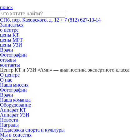
поиск
СПб, пер. Каховского, д. 12
+ 7 (812) 627-13-14
Записаться
о центре
цены КТ
цены МРТ
цены УЗИ
Врачи
Фотографии
отзывы
контакты
Центр КТ и УЗИ «Ами» — диагностика экспертного класса
О центре
О нас
Наша миссия
Фотографии
Врачи
Наша команда
Оборудование
Аппарат КТ
Аппарат УЗИ
Новости
Награды
Поддержка спорта и культуры
Мы в соцсетях
Контакты