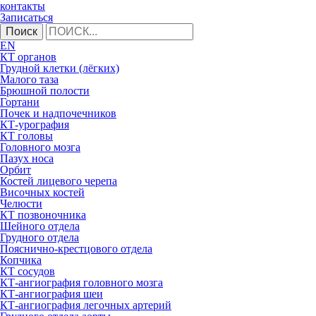
контакты
Записаться
Поиск
EN
КТ органов
Грудной клетки (лёгких)
Малого таза
Брюшной полости
Гортани
Почек и надпочечников
КТ-урография
КТ головы
Головного мозга
Пазух носа
Орбит
Костей лицевого черепа
Височных костей
Челюсти
КТ позвоночника
Шейного отдела
Грудного отдела
Пояснично-крестцового отдела
Копчика
КТ сосудов
КТ-ангиография головного мозга
КТ-ангиография шеи
КТ-ангиография легочных артерий