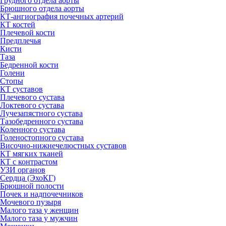
Грудного отдела аорты
Брюшного отдела аорты
КТ-ангиография почечных артерий
КТ костей
Плечевой кости
Предплечья
Кисти
Таза
Бедренной кости
Голени
Стопы
КТ суставов
Плечевого сустава
Локтевого сустава
Лучезапястного сустава
Тазобедренного сустава
Коленного сустава
Голеностопного сустава
Височно-нижнечелюстных суставов
КТ мягких тканей
КТ с контрастом
УЗИ органов
Сердца (ЭхоКГ)
Брюшной полости
Почек и надпочечников
Мочевого пузыря
Малого таза у женщин
Малого таза у мужчин