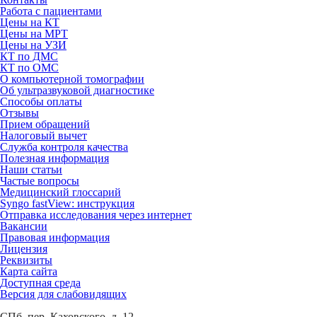
Работа с пациентами
Цены на КТ
Цены на МРТ
Цены на УЗИ
КТ по ДМС
КТ по ОМС
О компьютерной томографии
Об ультразвуковой диагностике
Способы оплаты
Отзывы
Прием обращений
Налоговый вычет
Служба контроля качества
Полезная информация
Наши статьи
Частые вопросы
Медицинский глоссарий
Syngo fastView: инструкция
Отправка исследования через интернет
Вакансии
Правовая информация
Лицензия
Реквизиты
Карта сайта
Доступная среда
Версия для слабовидящих
СПб, пер. Каховского, д. 12