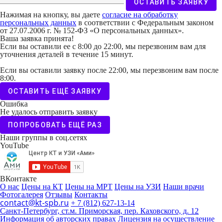
ОСТАВИТЬ ЗАЯВКУ
Нажимая на кнопку, вы даете
согласие на обработку
персональных данных
в соответствии с Федеральным законом
от 27.07.2006 г. № 152-ФЗ «О персональных данных».
Ваша заявка принята!
Если вы оставили ее с 8:00 до 22:00, мы перезвоним вам для
уточнения деталей в течение 15 минут.
Если вы оставили заявку после 22:00, мы перезвоним вам после
8:00.
ОСТАВИТЬ ЕЩЁ ЗАЯВКУ
Ошибка
Не удалось отправить заявку
ПОПРОБОВАТЬ ЕЩЁ РАЗ
Наши группы в соц.сетях
YouTube
ВКонтакте
О нас
Цены на КТ
Цены на МРТ
Цены на УЗИ
Наши врачи
Фотогалерея
Отзывы
Контакты
contact@kt-spb.ru
+ 7 (812) 627-13-14
Санкт-Петербург, ст.м. Приморская, пер. Каховского, д. 12
Информация об авторских правах
Лицензия на осуществление