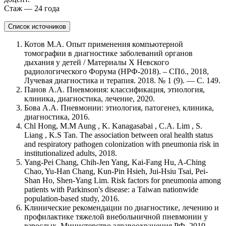
Стаж — 24 года
Список источников
Котов М.А. Опыт применения компьютерной
томографии в диагностике заболеваний органов
дыхания у детей / Материалы X Невского
радиологического Форума (НРФ-2018). – СПб., 2018,
Лучевая диагностика и терапия. 2018. № 1 (9). — С. 149.
Панов А.А. Пневмония: классификация, этиология,
клиника, диагностика, лечение, 2020.
Бова А.А. Пневмонии: этиология, патогенез, клиника,
диагностика, 2016.
Chl Hong, M.M Aung , K. Kanagasabai , C.A. Lim , S.
Liang , K.S Tan. The association between oral health status
and respiratory pathogen colonization with pneumonia risk in
institutionalized adults, 2018.
Yang-Pei Chang, Chih-Jen Yang, Kai-Fang Hu, A-Ching
Chao, Yu-Han Chang, Kun-Pin Hsieh, Jui-Hsiu Tsai, Pei-
Shan Ho, Shen-Yang Lim. Risk factors for pneumonia among
patients with Parkinson's disease: a Taiwan nationwide
population-based study, 2016.
Клинические рекомендации по диагностике, лечению и
профилактике тяжелой внебольничной пневмонии у
взрослых. Министерство здравоохранения РФ, 2019.