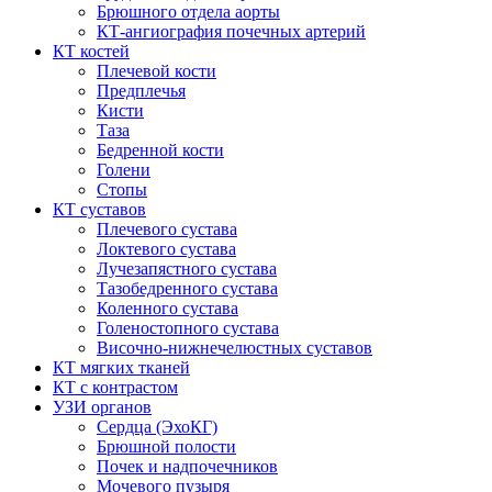
Брюшного отдела аорты
КТ-ангиография почечных артерий
КТ костей
Плечевой кости
Предплечья
Кисти
Таза
Бедренной кости
Голени
Стопы
КТ суставов
Плечевого сустава
Локтевого сустава
Лучезапястного сустава
Тазобедренного сустава
Коленного сустава
Голеностопного сустава
Височно-нижнечелюстных суставов
КТ мягких тканей
КТ с контрастом
УЗИ органов
Сердца (ЭхоКГ)
Брюшной полости
Почек и надпочечников
Мочевого пузыря