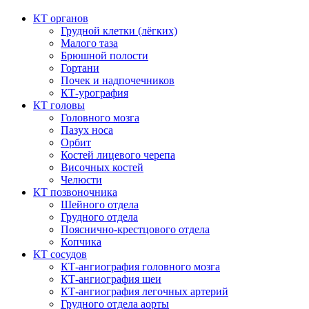
КТ органов
Грудной клетки (лёгких)
Малого таза
Брюшной полости
Гортани
Почек и надпочечников
КТ-урография
КТ головы
Головного мозга
Пазух носа
Орбит
Костей лицевого черепа
Височных костей
Челюсти
КТ позвоночника
Шейного отдела
Грудного отдела
Пояснично-крестцового отдела
Копчика
КТ сосудов
КТ-ангиография головного мозга
КТ-ангиография шеи
КТ-ангиография легочных артерий
Грудного отдела аорты