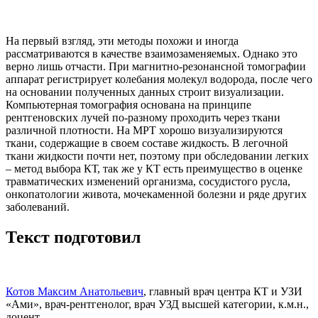
На первый взгляд, эти методы похожи и иногда
рассматриваются в качестве взаимозаменяемых. Однако это
верно лишь отчасти. При магнитно-резонансной томографии
аппарат регистрирует колебания молекул водорода, после чего
на основании полученных данных строит визуализации.
Компьютерная томография основана на принципе
рентгеновских лучей по-разному проходить через ткани
различной плотности. На МРТ хорошо визуализируются
ткани, содержащие в своем составе жидкость. В легочной
ткани жидкости почти нет, поэтому при обследовании легких
– метод выбора КТ, так же у КТ есть преимущество в оценке
травматических изменений организма, сосудистого русла,
онкопатологии живота, мочекаменной болезни и ряде других
заболеваний.
Текст подготовил
Котов Максим Анатольевич
, главный врач центра КТ и УЗИ
«Ами», врач-рентгенолог, врач УЗД высшей категории, к.м.н.,
доцент.