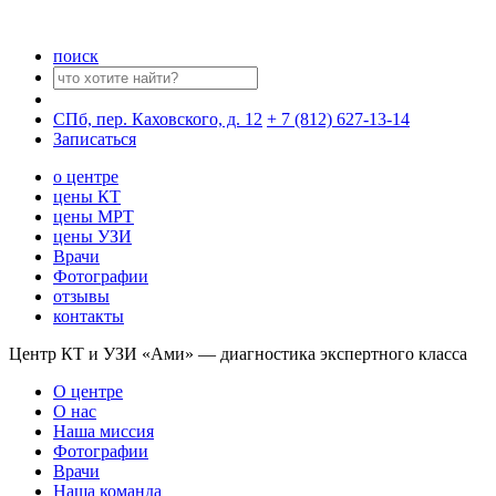
поиск
СПб, пер. Каховского, д. 12
+ 7 (812) 627-13-14
Записаться
о центре
цены КТ
цены МРТ
цены УЗИ
Врачи
Фотографии
отзывы
контакты
Центр КТ и УЗИ «Ами» — диагностика экспертного класса
О центре
О нас
Наша миссия
Фотографии
Врачи
Наша команда