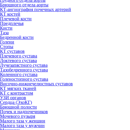
Грудного отдела аорты
Брюшного отдела аорты
КТ-ангиография почечных артерий
КТ костей
Плечевой кости
Предплечья
Кисти
Таза
Бедренной кости
Голени
Стопы
КТ суставов
Плечевого сустава
Локтевого сустава
Лучезапястного сустава
Тазобедренного сустава
Коленного сустава
Голеностопного сустава
Височно-нижнечелюстных суставов
КТ мягких тканей
КТ с контрастом
УЗИ органов
Сердца (ЭхоКГ)
Брюшной полости
Почек и надпочечников
Мочевого пузыря
Малого таза у женщин
Малого таза у мужчин