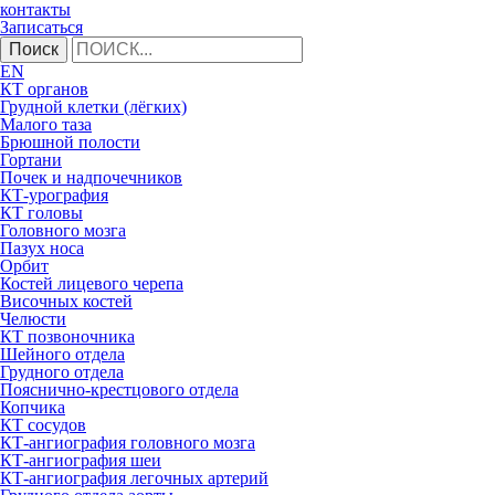
контакты
Записаться
Поиск
EN
КТ органов
Грудной клетки (лёгких)
Малого таза
Брюшной полости
Гортани
Почек и надпочечников
КТ-урография
КТ головы
Головного мозга
Пазух носа
Орбит
Костей лицевого черепа
Височных костей
Челюсти
КТ позвоночника
Шейного отдела
Грудного отдела
Пояснично-крестцового отдела
Копчика
КТ сосудов
КТ-ангиография головного мозга
КТ-ангиография шеи
КТ-ангиография легочных артерий