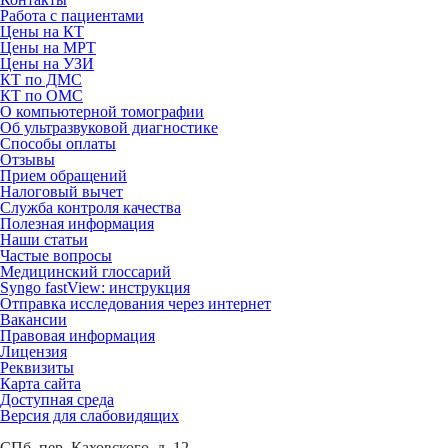
Работа с пациентами
Цены на КТ
Цены на МРТ
Цены на УЗИ
КТ по ДМС
КТ по ОМС
О компьютерной томографии
Об ультразвуковой диагностике
Способы оплаты
Отзывы
Прием обращений
Налоговый вычет
Служба контроля качества
Полезная информация
Наши статьи
Частые вопросы
Медицинский глоссарий
Syngo fastView: инструкция
Отправка исследования через интернет
Вакансии
Правовая информация
Лицензия
Реквизиты
Карта сайта
Доступная среда
Версия для слабовидящих
СПб, пер. Каховского, д. 12