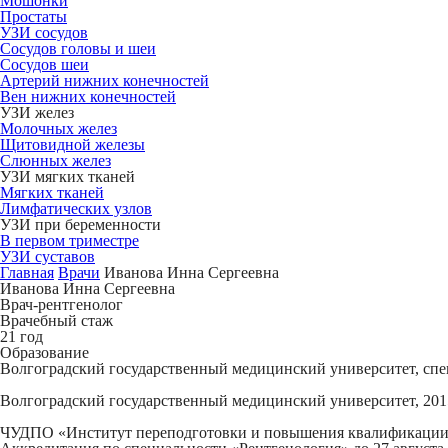
Мошонки
Простаты
УЗИ сосудов
Сосудов головы и шеи
Сосудов шеи
Артерий нижних конечностей
Вен нижних конечностей
УЗИ желез
Молочных желез
Щитовидной железы
Слюнных желез
УЗИ мягких тканей
Мягких тканей
Лимфатических узлов
УЗИ при беременности
В первом триместре
УЗИ суставов
Главная
Врачи
Иванова Инна Сергеевна
Иванова Инна Сергеевна
Врач-рентгенолог
Врачебный стаж
21 год
Образование
Волгоградский государственный медицинский университет, спец
Волгоградский государственный медицинский университет, 2015
ЧУДПО «Институт переподготовки и повышения квалификации сп