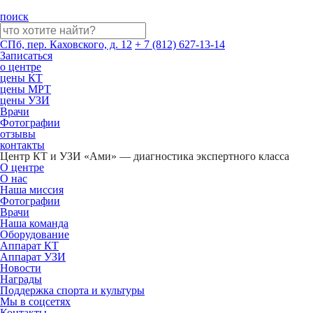
поиск
СПб, пер. Каховского, д. 12
+ 7 (812) 627-13-14
Записаться
о центре
цены КТ
цены МРТ
цены УЗИ
Врачи
Фотографии
отзывы
контакты
Центр КТ и УЗИ «Ами» — диагностика экспертного класса
О центре
О нас
Наша миссия
Фотографии
Врачи
Наша команда
Оборудование
Аппарат КТ
Аппарат УЗИ
Новости
Награды
Поддержка спорта и культуры
Мы в соцсетях
Контакты