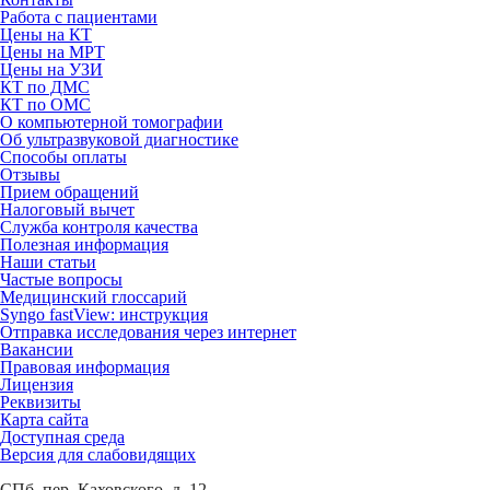
Работа с пациентами
Цены на КТ
Цены на МРТ
Цены на УЗИ
КТ по ДМС
КТ по ОМС
О компьютерной томографии
Об ультразвуковой диагностике
Способы оплаты
Отзывы
Прием обращений
Налоговый вычет
Служба контроля качества
Полезная информация
Наши статьи
Частые вопросы
Медицинский глоссарий
Syngo fastView: инструкция
Отправка исследования через интернет
Вакансии
Правовая информация
Лицензия
Реквизиты
Карта сайта
Доступная среда
Версия для слабовидящих
СПб, пер. Каховского, д. 12