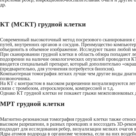
др.
КТ (МСКТ) грудной клетки
Современный высокоточный метод посрезового сканирования с и
путей, внутренних органов и сосудов. Преимущество компьютерн
объединить в объемное изображение. Исследуют ткани любой мо
При сканировании грудной клетки в область обзора попадают лег
подозрении на наличие онкологических опухолей проводится КТ 
вводится специальный препарат, который дополнительно «окраши
(предварительно, для уточнения потребуется биопсия).
Компьютерная томография легких лучше чем другие виды диагнос
позвоночника.
На КТ с контрастом в высоком разрешении визуализируются лего
связи с тромбозом, атеросклерозом, компрессией и т.д.
Однако КТ грудной клетки не покажет грыжи межпозвонковых д
МРТ грудной клетки
Магнитно-резонансная томография грудной клетки также относ
высоком разрешении, в разных проекциях и воссоздать 3D-реко
подходит для исследования ребер, визуализации мелких очагов 
Ядра атомов водорода в организме человека, если на них возде