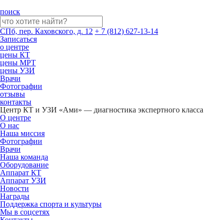
поиск
СПб, пер. Каховского, д. 12
+ 7 (812) 627-13-14
Записаться
о центре
цены КТ
цены МРТ
цены УЗИ
Врачи
Фотографии
отзывы
контакты
Центр КТ и УЗИ «Ами» — диагностика экспертного класса
О центре
О нас
Наша миссия
Фотографии
Врачи
Наша команда
Оборудование
Аппарат КТ
Аппарат УЗИ
Новости
Награды
Поддержка спорта и культуры
Мы в соцсетях
Контакты