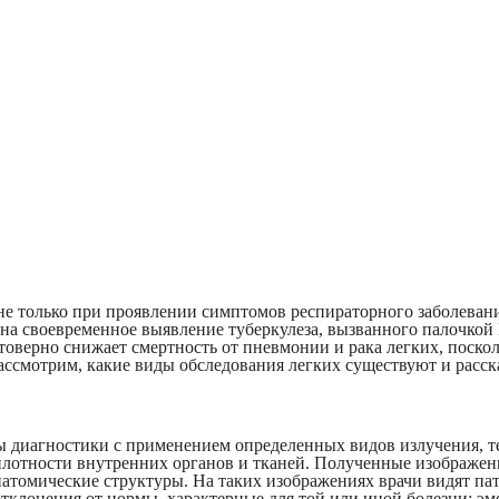
не только при проявлении симптомов респираторного заболевани
а своевременное выявление туберкулеза, вызванного палочкой К
верно снижает смертность от пневмонии и рака легких, посколь
рассмотрим, какие виды обследования легких существуют и расс
ы диагностики с применением определенных видов излучения, т
плотности внутренних органов и тканей. Полученные изображен
атомические структуры. На таких изображениях врачи видят па
тклонения от нормы, характерные для той или иной болезни: эм