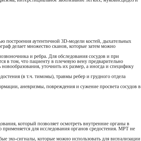
ью построения аутентичной 3D-модели костей, дыхательных
ограф делает множество сканов, которые затем можно
позвоночника и ребра. Для обследования сосудов и при
ся в том, что пациенту в плечевую вену предварительно
 новообразования, уточнить их размер, а иногда и специфику
стения (в т.ч. тимомы), травмы ребер и грудного отдела
ормации, аневризмы, повреждения и сужение просвета сосудов в
вания, который позволяет осмотреть внутренние органы в
 применяется для исследования органов средостения. МРТ не
бые эхо-сигналы, которые можно использовать для визуализации