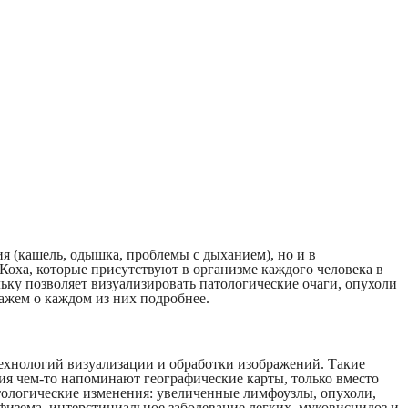
я (кашель, одышка, проблемы с дыханием), но и в
оха, которые присутствуют в организме каждого человека в
ку позволяет визуализировать патологические очаги, опухоли
кажем о каждом из них подробнее.
ехнологий визуализации и обработки изображений. Такие
ия чем-то напоминают географические карты, только вместо
тологические изменения: увеличенные лимфоузлы, опухоли,
физема, интерстициальное заболевание легких, муковисцидоз и