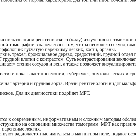
спользованием рентгеновского (x-ray) излучения и возможност
ой томографии заключается в том, что за несколько секунд том
рфологии: губчатую паренхиму легких, кости, органы.
кие, трахея, бронхиальное дерево, средостений, грудной отдел 
грудной клетки с контрастом. Суть контрастирования заключает
вает» стенки сосудов и вен, а также позволяет визуализировать
тики показывает пневмонии, туберкулез, опухоли легких и средо
чная артерия и грудная аорта. Врачи-рентгенологи видят мальф
исков. Для их диагностики подойдет МРТ.
ится к современным, информативным и сложным методам обследо
нструкцию на основании множества томограмм. МРТ как правило
в паренхиме лекгих.
йствуют радиочастотные импульсы в магнитном поле, подают осо