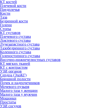
КТ костей
Плечевой кости
Предплечья
Кисти
Таза
Бедренной кости
Голени
Стопы
КТ суставов
Плечевого сустава
Локтевого сустава
Лучезапястного сустава
Тазобедренного сустава
Коленного сустава
Голеностопного сустава
Височно-нижнечелюстных суставов
КТ мягких тканей
КТ с контрастом
УЗИ органов
Сердца (ЭхоКГ)
Брюшной полости
Почек и надпочечников
Мочевого пузыря
Малого таза у женщин
Малого таза у мужчин
Мошонки
Простаты
УЗИ сосудов