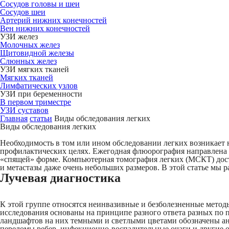
Сосудов головы и шеи
Сосудов шеи
Артерий нижних конечностей
Вен нижних конечностей
УЗИ желез
Молочных желез
Щитовидной железы
Слюнных желез
УЗИ мягких тканей
Мягких тканей
Лимфатических узлов
УЗИ при беременности
В первом триместре
УЗИ суставов
Главная
статьи
Виды обследования легких
Виды обследования легких
Необходимость в том или ином обследовании легких возникает 
профилактических целях. Ежегодная флюорография направлена н
«спящей» форме. Компьютерная томография легких (МСКТ) досто
и метастазы даже очень небольших размеров. В этой статье мы 
Лучевая диагностика
К этой группе относятся неинвазивные и безболезненные метод
исследования основаны на принципе разного ответа разных по 
ландшафтов на них темными и светлыми цветами обозначены ан
переломы ребер, инфекционно-воспалительные очаги и другие о