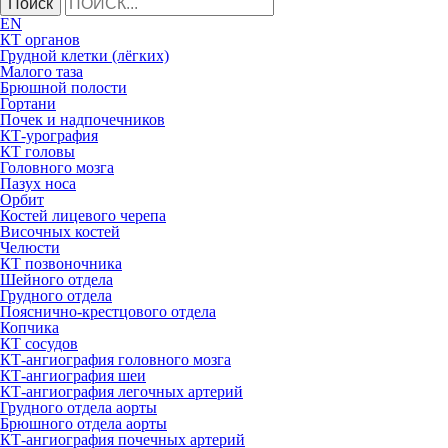
Поиск
EN
КТ органов
Грудной клетки (лёгких)
Малого таза
Брюшной полости
Гортани
Почек и надпочечников
КТ-урография
КТ головы
Головного мозга
Пазух носа
Орбит
Костей лицевого черепа
Височных костей
Челюсти
КТ позвоночника
Шейного отдела
Грудного отдела
Пояснично-крестцового отдела
Копчика
КТ сосудов
КТ-ангиография головного мозга
КТ-ангиография шеи
КТ-ангиография легочных артерий
Грудного отдела аорты
Брюшного отдела аорты
КТ-ангиография почечных артерий