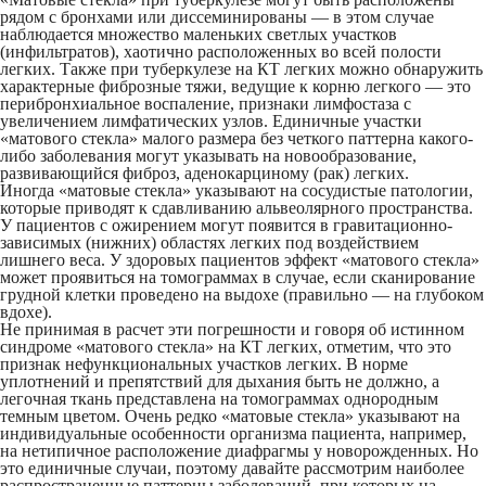
рядом с бронхами или диссеминированы — в этом случае
наблюдается множество маленьких светлых участков
(инфильтратов), хаотично расположенных во всей полости
легких. Также при туберкулезе на КТ легких можно обнаружить
характерные фиброзные тяжи, ведущие к корню легкого — это
перибронхиальное воспаление, признаки лимфостаза с
увеличением лимфатических узлов. Единичные участки
«матового стекла» малого размера без четкого паттерна какого-
либо заболевания могут указывать на новообразование,
развивающийся фиброз, аденокарциному (рак) легких.
Иногда «матовые стекла» указывают на сосудистые патологии,
которые приводят к сдавливанию альвеолярного пространства.
У пациентов с ожирением могут появится в гравитационно-
зависимых (нижних) областях легких под воздействием
лишнего веса. У здоровых пациентов эффект «матового стекла»
может проявиться на томограммах в случае, если сканирование
грудной клетки проведено на выдохе (правильно — на глубоком
вдохе).
Не принимая в расчет эти погрешности и говоря об истинном
синдроме «матового стекла» на КТ легких, отметим, что это
признак нефункциональных участков легких. В норме
уплотнений и препятствий для дыхания быть не должно, а
легочная ткань представлена на томограммах однородным
темным цветом. Очень редко «матовые стекла» указывают на
индивидуальные особенности организма пациента, например,
на нетипичное расположение диафрагмы у новорожденных. Но
это единичные случаи, поэтому давайте рассмотрим наиболее
распространенные паттерны заболеваний, при которых на