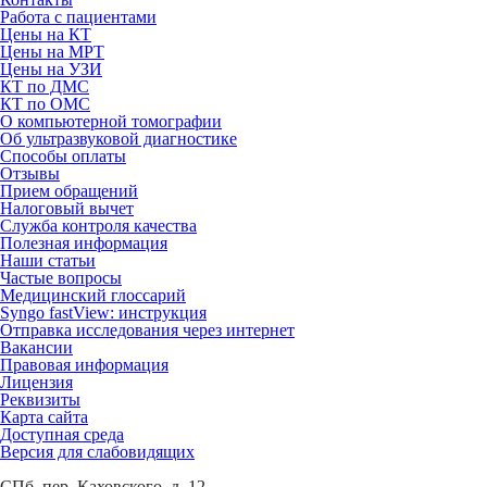
Работа с пациентами
Цены на КТ
Цены на МРТ
Цены на УЗИ
КТ по ДМС
КТ по ОМС
О компьютерной томографии
Об ультразвуковой диагностике
Способы оплаты
Отзывы
Прием обращений
Налоговый вычет
Служба контроля качества
Полезная информация
Наши статьи
Частые вопросы
Медицинский глоссарий
Syngo fastView: инструкция
Отправка исследования через интернет
Вакансии
Правовая информация
Лицензия
Реквизиты
Карта сайта
Доступная среда
Версия для слабовидящих
СПб, пер. Каховского, д. 12