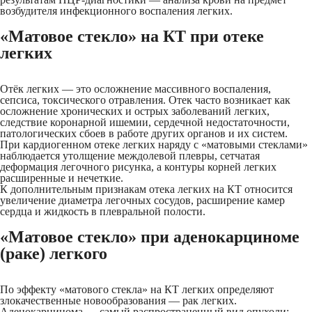
возбудителя инфекционного воспаления легких.
«Матовое стекло» на КТ при отеке
легких
Отёк легких — это осложнение массивного воспаления,
сепсиса, токсического отравления. Отек часто возникает как
осложнение хронических и острых заболеваний легких,
следствие коронарной ишемии, сердечной недостаточности,
патологических сбоев в работе других органов и их систем.
При кардиогенном отеке легких наряду с «матовыми стеклами»
наблюдается утолщение междолевой плевры, сетчатая
деформация легочного рисунка, а контуры корней легких
расширенные и нечеткие.
К дополнительным признакам отека легких на КТ относится
увеличение диаметра легочных сосудов, расширение камер
сердца и жидкость в плевральной полости.
«Матовое стекло» при аденокарциноме
(раке) легкого
По эффекту «матового стекла» на КТ легких определяют
злокачественные новообразования — рак легких.
Аденокарцинома — самый распространенный вид опухоли;