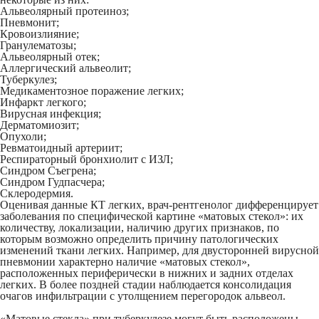
Альвеолярный протеиноз;
Пневмонит;
Кровоизлияние;
Гранулематозы;
Альвеолярный отек;
Аллергический альвеолит;
Туберкулез;
Медикаментозное поражение легких;
Инфаркт легкого;
Вирусная инфекция;
Дерматомиозит;
Опухоли;
Ревматоидный артериит;
Респираторный бронхиолит с ИЗЛ;
Синдром Съегрена;
Синдром Гудпасчера;
Склеродермия.
Оценивая данные КТ легких, врач-рентгенолог дифференцирует
заболевания по специфической картине «матовых стекол»: их
количеству, локализации, наличию других признаков, по
которым возможно определить причину патологических
изменений ткани легких. Например, для двусторонней вирусной
пневмонии характерно наличие «матовых стекол»,
расположенных периферически в нижних и задних отделах
легких. В более поздней стадии наблюдается консолидация
очагов инфильтрации с утолщением перегородок альвеол.
«Матовые стекла» при туберкулезе могут быть расположены