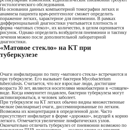
гистологического обследования.
На основании данных компьютерной томографии легких и
анамнеза пациента врач-рентгенолог сможет определить
поражение легких, характерное для пневмонии. В рамках
дифференциальной диагностики учитывается плотность и
форма «матовых стекол», их количество, в целом оценивается
рисунок. Однако определить возбудителя пневмонии и тактику
лечения можно после дополнительной лабораторной
диагностики.
«Матовое стекло» на КТ при
туберкулезе
Очаги инфильтрации по типу «матового стекла» встречаются и
при туберкулезе. Его вызывает бактерия Mycobacterium
tuberculosis. Считается, что все взрослые люди, достигшие
возраста 30 лет, являются носителями микобактерии в «спящем»
виде. Когда иммунитет подавлен, бактерии туберкулеза могут
активизироваться, и человек заболеет.
При туберкулезе на КТ легких обычно видны множественные
мелкие (милиарные) очаги, диссеминированные по легким.
Возможна их концентрация в определенной доле. Часто
присутствует инфильтрат в форме «дорожки», ведущей к корню
легкого. Отмечается увеличение лимфатических узлов.
Окончательно отличить туберкулез от пневмонии возможно по
результатам ПЦР-диагностики — анализа крови на предмет