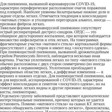
Для пневмонии, вызванной коронавирусом COVID-19,
характерно периферическое расположение очагов поражения
под плеврой. Наиболее уязвимы билатеральные нижние доли и
задние отделы легких. Отмечается тенденция к консолидации
«матовых стекол» и утолщению перегородок альвеол, иногда —
признаки фиброза легких.
Тяжелым формам коронавирусной пневмонии сопутствует
острый респираторный дистресс-синдром. ОРДС — это
обширное двухстороннее воспаление, при котором наблюдается
множество инфильтратов и отек легких. На томограммах
фрагментарные участки «матового стекла» кортикальной формы
присутствуют с двух сторон и имеют вид «лоскутного одеяла».
При пневмоцистной пневмонии, вызванной дрожжеподобным
грибом Pneumocystis Jirovecii, наблюдается несколько иная
картина. Участки уплотнения легких по типу «матового стекла»
обычно расположены с двух сторон симметрично (но иногда
диффузно и неравномерно). Уплотнения преобладают в
прикорневых областях легких, а диффузные изменения — в
верхних и нижних отделах. Для пневмоцистной пневмонии, как
и для вирусной, ассоциированной с COVID-19, характерны
эффект консолидации и симптом «лоскутного одеяла», но на
томограммах легких видны и другие признаки: воздушные
кисты, пневмоторакс.
Отдельную группу заболеваний представляют идиопатические
интерстициальные пневмонии, причину которых не удается
установить. Помимо «матового стекла» на сканах КТ легких
можно обнаружить симптом «сотового легкого», бронхоэктазы,
ретикулярные изменения. Идиопатические пневмонии требуют