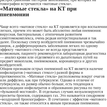
томографии встречаются «матовые стекла».
«Матовые стекла» на КТ при
пневмонии
Чаще всего «матовое стекло» на КТ проявляется при воспалении
легких, причем это может быть абсолютно любая пневмония:
вирусная, бактериальная, с атипичным развитием
симптомокомплекса, очень редкая интерстициальная и так
далее. Поскольку спектр возбудителей пневмонии чрезвычайно
широк, а дифференцировать заболевания легких по одному
эффекту «матового стекла» не всегда представляется
возможным, пациенту рекомендуется лабораторная диагностика
— анализ крови или отделяемого из дыхательных путей на
предмет микоплазм, пневмококков, коронавируса и других
возбудителей.
Общим признаком острых пневмоний на КТ является наличие
инфильтратов («матовых стекол») разной формы и
протяженности. «Матовые стекла» расположены вокруг очагов
или диффузно, как при туберкулезе. Однако в отличие от
туберкулеза, их размер обычно больше, есть тенденция к
консолидации инфильтратов и образованию рисунка по типу
«булыжной мостовой». В отдельных случаях визуализируются
просветы бронхов, содержащих газ. Это называется синдромом
«воздушной бронхографии». В сочетании с эффектом «матового
стекла», он также относится к явным признакам пневмонии.