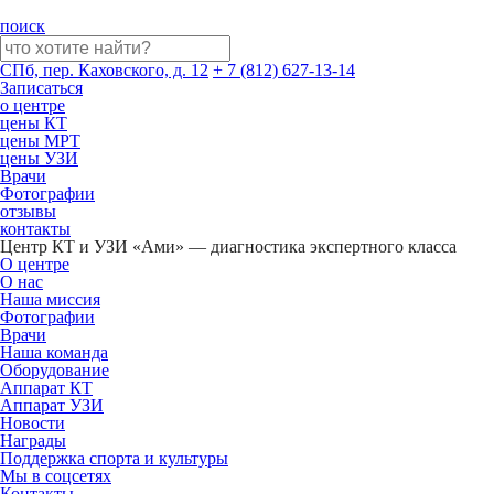
поиск
СПб, пер. Каховского, д. 12
+ 7 (812) 627-13-14
Записаться
о центре
цены КТ
цены МРТ
цены УЗИ
Врачи
Фотографии
отзывы
контакты
Центр КТ и УЗИ «Ами» — диагностика экспертного класса
О центре
О нас
Наша миссия
Фотографии
Врачи
Наша команда
Оборудование
Аппарат КТ
Аппарат УЗИ
Новости
Награды
Поддержка спорта и культуры
Мы в соцсетях
Контакты