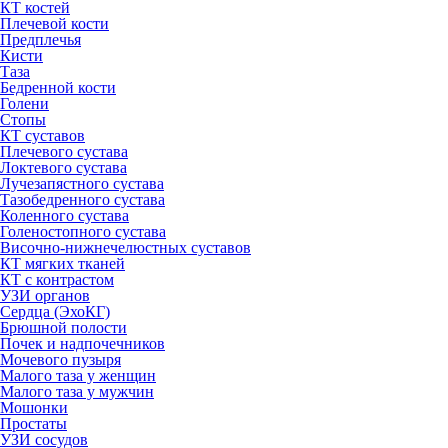
КТ костей
Плечевой кости
Предплечья
Кисти
Таза
Бедренной кости
Голени
Стопы
КТ суставов
Плечевого сустава
Локтевого сустава
Лучезапястного сустава
Тазобедренного сустава
Коленного сустава
Голеностопного сустава
Височно-нижнечелюстных суставов
КТ мягких тканей
КТ с контрастом
УЗИ органов
Сердца (ЭхоКГ)
Брюшной полости
Почек и надпочечников
Мочевого пузыря
Малого таза у женщин
Малого таза у мужчин
Мошонки
Простаты
УЗИ сосудов