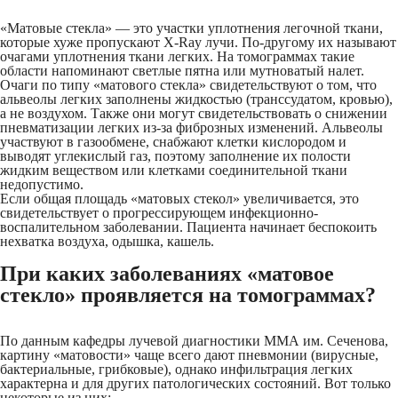
«Матовые стекла» — это участки уплотнения легочной ткани,
которые хуже пропускают X-Ray лучи. По-другому их называют
очагами уплотнения ткани легких. На томограммах такие
области напоминают светлые пятна или мутноватый налет.
Очаги по типу «матового стекла» свидетельствуют о том, что
альвеолы легких заполнены жидкостью (транссудатом, кровью),
а не воздухом. Также они могут свидетельствовать о снижении
пневматизации легких из-за фиброзных изменений. Альвеолы
участвуют в газообмене, снабжают клетки кислородом и
выводят углекислый газ, поэтому заполнение их полости
жидким веществом или клетками соединительной ткани
недопустимо.
Если общая площадь «матовых стекол» увеличивается, это
свидетельствует о прогрессирующем инфекционно-
воспалительном заболевании. Пациента начинает беспокоить
нехватка воздуха, одышка, кашель.
При каких заболеваниях «матовое
стекло» проявляется на томограммах?
По данным кафедры лучевой диагностики ММА им. Сеченова,
картину «матовости» чаще всего дают пневмонии (вирусные,
бактериальные, грибковые), однако инфильтрация легких
характерна и для других патологических состояний. Вот только
некоторые из них: