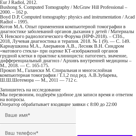
Eur J Radiol, 2012.
Bushong S. Computed Tomography / McGraw Hill Professional –
2000. – 162 p.
Boyd D.P, Computed tomography: physics and instrumentation / Acad
Radiol – 1995.
Котов М.А. Опыт применения компьютерной томографии в
диагностике заболеваний органов дыхания у детей / Материалы
X Невского радиологического Форума (НРФ-2018). – СПб.,
2018, Лучевая диагностика и терапия. 2018. № 1 (9). — С. 149.
Карнаушкина М.А., Аверьянов А.В., Лесняк В.Н. Синдром
«матового стекла» при оценке КТ-изображений органов
грудной клетки в практике клинициста: патогенез, значение,
дифференциальный диагноз / Архивъ внутренней медицины –
М., 2018. — С. 165-175.
Прокоп М., Галански М. Спиральная и многослойная
компьютерная томография / Т.1,2 под ред. А.В.Зубарева,
Ш.Ш.Шотемора — М., 2011 — 712 с.
Запишитесь на исследование
Мы перезвоним, подберём удобное для записи время и ответим
на вопросы.
Оператор обрабатывает входящие заявки с 8:00 до 22:00
Ваше имя
Ваш телефон