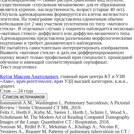
существенным «спусковым механизмом» для ее образования
является курение, наследственность, возраст (старше 40 лет).
Опухоль аденокарцинома формируется из клеток железистого
эпителия. На томограмме представлена единичным обычно
небольшим (от 2 мм) участком уплотнения по типу «матового
стекла». В отдельных случаях у пациента наблюдается несколько
«матовых стекол» диффузного или диффузно-мозаичного типа.
Аденокарцинома представлена различными морфологическими
подтипами и требует динамического наблюдения.
Не пытайтесь самостоятельно интерпретировать изображения.
Выявить «матовые стекла» и дать им дифференцированную
оценку может только профильный врач специалист, прошедший
обучение и имеющий соответствующий сертификат.
Текст подготовил
Котов Максим Анатольевич
, главный врач центра КТ и УЗИ
«Ами», врач-рентгенолог, врач УЗД высшей категории, к.м.н.,
доцент.
Стаж — 24 года
Список источников
Iranmanesh A.M., Washington L. Pulmonary Sarcoidosis: A Pictorial
Review / Semin Ultrasound CT MR, 2019.
Felix J., Herth F., Kirby M., Sieren J., Herth J., Schirm J., Wood S.,
Schuhmann M. The Modern Art of Reading Computed Tomography
Images of the Lungs: Quantitative CT / Respiration, 2018.
Soussan M., Brillet P.-Y., Mekinian A., Khafagy A., Nicolas P.,
Vessieres A., Brauner M. Patterns of pulmonary tuberculosis on CT /