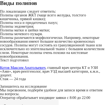
Виды полипов
По локализации следует отметить:
Полипы органов ЖКТ (чаще всего желудка, толстого
кишечника, прямой кишки);
Полипы носа и придаточных пазух;
Полипы эндометрия;
Полипы матки и шейки матки;
Полипы мочевого пузыря.
Полипы различаются морфологически. Например, некоторые
новообразования имеют большое количество кровеносных
сосудов. Полипы могут состоять из грануляционной ткани или
исключительно из эпителиальной ткани с большим количеством
слизи. Некоторые полипы очень похожи на кистозные
новообразования.
Текст подготовил
Котов Максим Анатольевич
, главный врач центра КТ и УЗИ
«Ами», врач-рентгенолог, врач УЗД высшей категории, к.м.н.,
доцент.
Стаж — 24 года
Запишитесь на исследование
Мы перезвоним, подберём удобное для записи время и ответим
на вопросы.
Оператор обрабатывает входящие заявки с 8:00 до 22:00