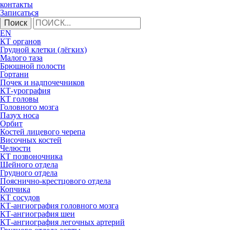
контакты
Записаться
Поиск
EN
КТ органов
Грудной клетки (лёгких)
Малого таза
Брюшной полости
Гортани
Почек и надпочечников
КТ-урография
КТ головы
Головного мозга
Пазух носа
Орбит
Костей лицевого черепа
Височных костей
Челюсти
КТ позвоночника
Шейного отдела
Грудного отдела
Пояснично-крестцового отдела
Копчика
КТ сосудов
КТ-ангиография головного мозга
КТ-ангиография шеи
КТ-ангиография легочных артерий