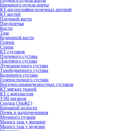
Грудного отдела аорты
Брюшного отдела аорты
КТ-ангиография почечных артерий
КТ костей
Плечевой кости
Предплечья
Кисти
Таза
Бедренной кости
Голени
Стопы
КТ суставов
Плечевого сустава
Локтевого сустава
Лучезапястного сустава
Тазобедренного сустава
Коленного сустава
Голеностопного сустава
Височно-нижнечелюстных суставов
КТ мягких тканей
КТ с контрастом
УЗИ органов
Сердца (ЭхоКГ)
Брюшной полости
Почек и надпочечников
Мочевого пузыря
Малого таза у женщин
Малого таза у мужчин