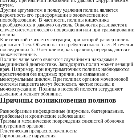
поэтому при наличии показаний их удаляют хирургическим
путем.
Другим аргументом в пользу удаления полипа является
вероятность его трансформации в злокачественное
новообразование. В частности, полипы кишечника
преобразуются в раковую опухоль. Онкология развивается в
случае систематического повреждения или при травмировании
полипа.
Критической считается ситуация, при которой размер полипа
достигает 1 см. Обычно на это требуется около 5 лет. В течение
последующих 5-10 лет клетки, как правило, перерождаются в
злокачественные.
Полипы чаще всего являются случайными находками в
медицинской диагностике. Заподозрить полип может лечащий
врач. Например, при внутриматочных полипах наблюдаются
кровотечения без видимых причин, не связанные с
менструальным циклом. При полипах органов мочеполовой
системы пациента могут беспокоить частые позывы к
мочеиспусканию. Полипы в носовой полости затрудняют
дыхание и меняют обоняние.
Причины возникновения полипов
Разнообразные инфекционные (вирусные, бактериальные,
грибковые) и хронические заболевания;
Травмы и механические повреждения слизистой оболочки
внутренних органов;
Генетическая предрасположенность;
Гормональные нарушения.