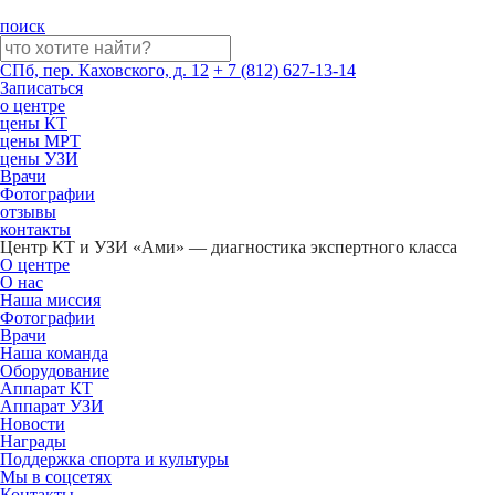
поиск
СПб, пер. Каховского, д. 12
+ 7 (812) 627-13-14
Записаться
о центре
цены КТ
цены МРТ
цены УЗИ
Врачи
Фотографии
отзывы
контакты
Центр КТ и УЗИ «Ами» — диагностика экспертного класса
О центре
О нас
Наша миссия
Фотографии
Врачи
Наша команда
Оборудование
Аппарат КТ
Аппарат УЗИ
Новости
Награды
Поддержка спорта и культуры
Мы в соцсетях
Контакты