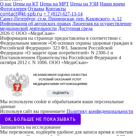
О нас
Цены на КТ
Цены на МРТ
Цены на УЗИ
Наши врачи
Фотогалерея
Отзывы
Контакты
contact@kt-spb.ru
+ 7 (812) 627-13-14
Санкт-Петербург, ст.м. Приморская, пер. Каховского, д. 12
Информация об авторских правах
Лицензия на осуществление
медицинской деятельности
Доступная среда
2026 © ООО «МедиCкан»
Информация на странице предоставлена в соответствии с
Федеральным законом «Об основах охраны здоровья граждан в
Российской Федерации» 323 ФЗ, Законом Российской
Федерации «О защите прав потребителей» N 2300-1 и
Постановлением Правительства Российской Федерации 4
октября 2012 г. N 1006. ООО «МедиСкан»
Мы используем cookie и обрабатываем ваши персональные
данные
Используя сайт вы принимаете
Политику конфиденциальности
ОК, БОЛЬШЕ НЕ ПОКАЗЫВАТЬ
Запишитесь на исследование
Мы перезвоним, подберём удобное для записи время и ответим