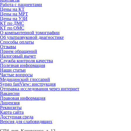
Работа с пациентами
Цены на КТ
Цены на МРТ
Цены на УЗИ
КТ по ДМС
КТ по ОМС
О компьютерной томографии
Об ультразвуковой диагностике
Способы оплаты
Отзывы
Прием обращений
Налоговый вычет
Служба контроля качества
Полезная информация
Наши статьи
Частые вопросы
Медицинский глоссарий
Syngo fastView: инструкция
Отправка исследования через интернет
Вакансии
Правовая информация
Лицензия
Реквизиты
Карта сайта
Доступная среда
Версия для слабовидящих
СПб, пер. Каховского, д. 12