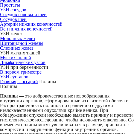
Мошонки
Простаты
УЗИ сосудов
Сосудов головы и шеи
Сосудов шеи
Артерий нижних конечностей
Вен нижних конечностей
УЗИ желез
Молочных желез
Щитовидной железы
Слюнных желез
УЗИ мягких тканей
Мягких тканей
Лимфатических узлов
УЗИ при беременности
В первом триместре
УЗИ суставов
Главная
глоссарий
Полипы
Полипы
Полипы —
это доброкачественные новообразования
внутренних органов, сформированные из слизистой оболочки.
Распространенность полипов по сравнению с другими
незлокачественными опухолями крайне велика. При
обнаружении опухоли необходимо выявить причину и провести
гистологическое исследование, чтобы исключить онкологию. Со
временем полипы могут увеличиваться в размере, приводить к
компрессии и нарушению функций внутренних органов,