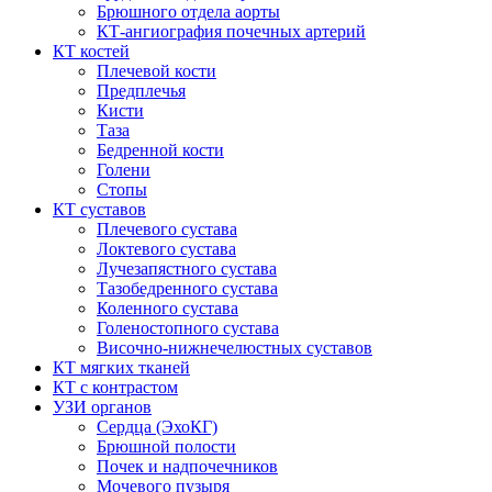
Брюшного отдела аорты
КТ-ангиография почечных артерий
КТ костей
Плечевой кости
Предплечья
Кисти
Таза
Бедренной кости
Голени
Стопы
КТ суставов
Плечевого сустава
Локтевого сустава
Лучезапястного сустава
Тазобедренного сустава
Коленного сустава
Голеностопного сустава
Височно-нижнечелюстных суставов
КТ мягких тканей
КТ с контрастом
УЗИ органов
Сердца (ЭхоКГ)
Брюшной полости
Почек и надпочечников
Мочевого пузыря