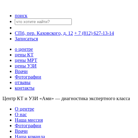
поиск
СПб, пер. Каховского, д. 12
+ 7 (812) 627-13-14
Записаться
о центре
цены КТ
цены МРТ
цены УЗИ
Врачи
Фотографии
отзывы
контакты
Центр КТ и УЗИ «Ами» — диагностика экспертного класса
О центре
О нас
Наша миссия
Фотографии
Врачи
Наша команда