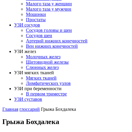
Малого таза у женщин
Малого таза у мужчин
Мошонки
Простаты
УЗИ сосудов
Сосудов головы и шеи
Сосудов шеи
Артерий нижних конечностей
Вен нижних конечностей
УЗИ желез
Молочных желез
Щитовидной железы
Слюнных желез
УЗИ мягких тканей
Мягких тканей
Лимфатических узлов
УЗИ при беременности
В первом триместре
УЗИ суставов
Главная
глоссарий
Грыжа Бохдалека
Грыжа Бохдалека