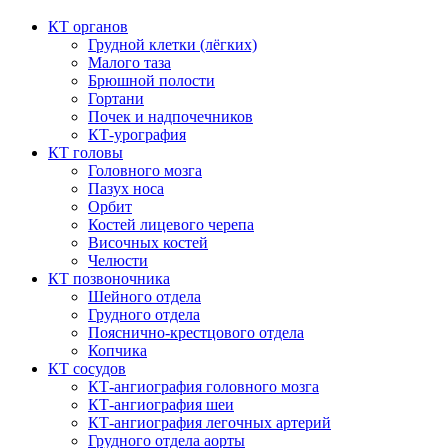
КТ органов
Грудной клетки (лёгких)
Малого таза
Брюшной полости
Гортани
Почек и надпочечников
КТ-урография
КТ головы
Головного мозга
Пазух носа
Орбит
Костей лицевого черепа
Височных костей
Челюсти
КТ позвоночника
Шейного отдела
Грудного отдела
Пояснично-крестцового отдела
Копчика
КТ сосудов
КТ-ангиография головного мозга
КТ-ангиография шеи
КТ-ангиография легочных артерий
Грудного отдела аорты