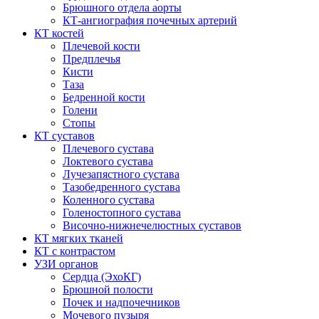
Брюшного отдела аорты
КТ-ангиография почечных артерий
КТ костей
Плечевой кости
Предплечья
Кисти
Таза
Бедренной кости
Голени
Стопы
КТ суставов
Плечевого сустава
Локтевого сустава
Лучезапястного сустава
Тазобедренного сустава
Коленного сустава
Голеностопного сустава
Височно-нижнечелюстных суставов
КТ мягких тканей
КТ с контрастом
УЗИ органов
Сердца (ЭхоКГ)
Брюшной полости
Почек и надпочечников
Мочевого пузыря