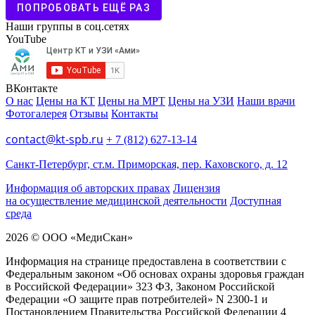
ПОПРОБОВАТЬ ЕЩЁ РАЗ
Наши группы в соц.сетях
YouTube
ВКонтакте
О нас
Цены на КТ
Цены на МРТ
Цены на УЗИ
Наши врачи
Фотогалерея
Отзывы
Контакты
contact@kt-spb.ru
+ 7 (812) 627-13-14
Санкт-Петербург, ст.м. Приморская, пер. Каховского, д. 12
Информация об авторских правах
Лицензия
на осуществление медицинской деятельности
Доступная
среда
2026 © ООО «МедиCкан»
Информация на странице предоставлена в соответствии с
Федеральным законом «Об основах охраны здоровья граждан
в Российской Федерации» 323 ФЗ, Законом Российской
Федерации «О защите прав потребителей» N 2300-1 и
Постановлением Правительства Российской Федерации 4