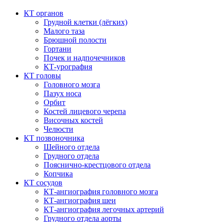
КТ органов
Грудной клетки (лёгких)
Малого таза
Брюшной полости
Гортани
Почек и надпочечников
КТ-урография
КТ головы
Головного мозга
Пазух носа
Орбит
Костей лицевого черепа
Височных костей
Челюсти
КТ позвоночника
Шейного отдела
Грудного отдела
Пояснично-крестцового отдела
Копчика
КТ сосудов
КТ-ангиография головного мозга
КТ-ангиография шеи
КТ-ангиография легочных артерий
Грудного отдела аорты