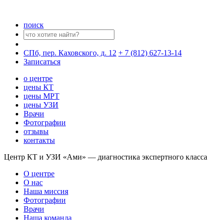
поиск
СПб, пер. Каховского, д. 12
+ 7 (812) 627-13-14
Записаться
о центре
цены КТ
цены МРТ
цены УЗИ
Врачи
Фотографии
отзывы
контакты
Центр КТ и УЗИ «Ами» — диагностика экспертного класса
О центре
О нас
Наша миссия
Фотографии
Врачи
Наша команда