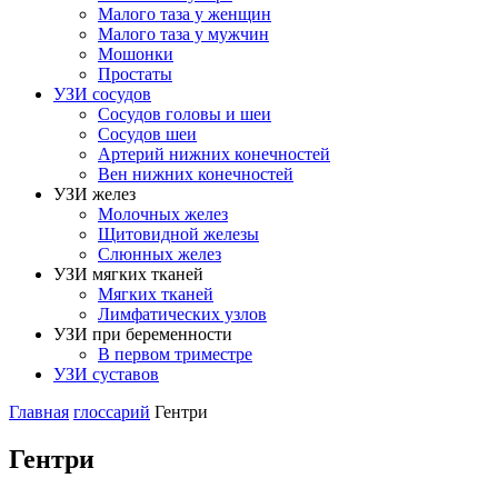
Малого таза у женщин
Малого таза у мужчин
Мошонки
Простаты
УЗИ сосудов
Сосудов головы и шеи
Сосудов шеи
Артерий нижних конечностей
Вен нижних конечностей
УЗИ желез
Молочных желез
Щитовидной железы
Слюнных желез
УЗИ мягких тканей
Мягких тканей
Лимфатических узлов
УЗИ при беременности
В первом триместре
УЗИ суставов
Главная
глоссарий
Гентри
Гентри