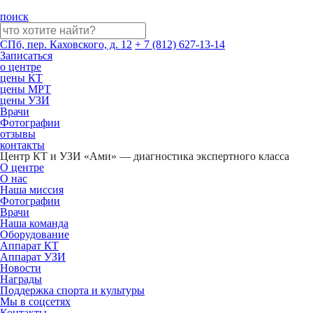
поиск
СПб, пер. Каховского, д. 12
+ 7 (812) 627-13-14
Записаться
о центре
цены КТ
цены МРТ
цены УЗИ
Врачи
Фотографии
отзывы
контакты
Центр КТ и УЗИ «Ами» — диагностика экспертного класса
О центре
О нас
Наша миссия
Фотографии
Врачи
Наша команда
Оборудование
Аппарат КТ
Аппарат УЗИ
Новости
Награды
Поддержка спорта и культуры
Мы в соцсетях
Контакты