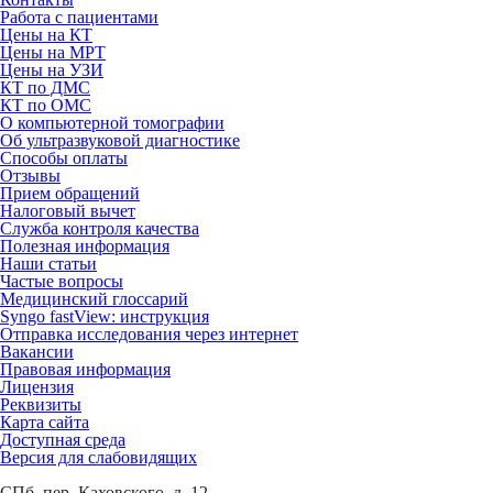
Работа с пациентами
Цены на КТ
Цены на МРТ
Цены на УЗИ
КТ по ДМС
КТ по ОМС
О компьютерной томографии
Об ультразвуковой диагностике
Способы оплаты
Отзывы
Прием обращений
Налоговый вычет
Служба контроля качества
Полезная информация
Наши статьи
Частые вопросы
Медицинский глоссарий
Syngo fastView: инструкция
Отправка исследования через интернет
Вакансии
Правовая информация
Лицензия
Реквизиты
Карта сайта
Доступная среда
Версия для слабовидящих
СПб, пер. Каховского, д. 12