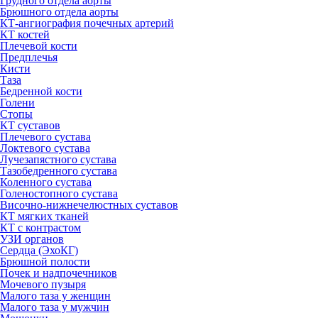
Грудного отдела аорты
Брюшного отдела аорты
КТ-ангиография почечных артерий
КТ костей
Плечевой кости
Предплечья
Кисти
Таза
Бедренной кости
Голени
Стопы
КТ суставов
Плечевого сустава
Локтевого сустава
Лучезапястного сустава
Тазобедренного сустава
Коленного сустава
Голеностопного сустава
Височно-нижнечелюстных суставов
КТ мягких тканей
КТ с контрастом
УЗИ органов
Сердца (ЭхоКГ)
Брюшной полости
Почек и надпочечников
Мочевого пузыря
Малого таза у женщин
Малого таза у мужчин