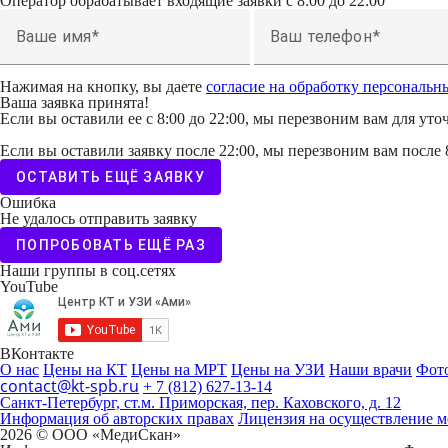
Оператор обрабатывает входящие заявки с 8:00 до 22:00
Ваше имя
Ваш телефон
Нажимая на кнопку, вы даете
согласие на обработку персональ
Ваша заявка принята!
Если вы оставили ее с 8:00 до 22:00, мы перезвоним вам для уто
Если вы оставили заявку после 22:00, мы перезвоним вам после 
ОСТАВИТЬ ЕЩЁ ЗАЯВКУ
Ошибка
Не удалось отправить заявку
ПОПРОБОВАТЬ ЕЩЁ РАЗ
Наши группы в соц.сетях
YouTube
ВКонтакте
О нас
Цены на КТ
Цены на МРТ
Цены на УЗИ
Наши врачи
Фото
contact@kt-spb.ru
+ 7 (812) 627-13-14
Санкт-Петербург, ст.м. Приморская, пер. Каховского, д. 12
Информация об авторских правах
Лицензия на осуществление м
2026 © ООО «МедиCкан»