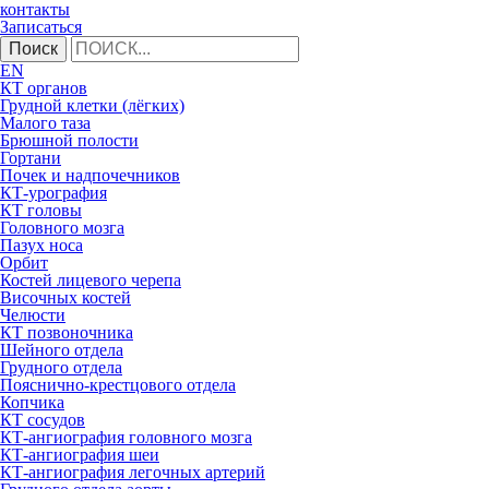
контакты
Записаться
Поиск
EN
КТ органов
Грудной клетки (лёгких)
Малого таза
Брюшной полости
Гортани
Почек и надпочечников
КТ-урография
КТ головы
Головного мозга
Пазух носа
Орбит
Костей лицевого черепа
Височных костей
Челюсти
КТ позвоночника
Шейного отдела
Грудного отдела
Пояснично-крестцового отдела
Копчика
КТ сосудов
КТ-ангиография головного мозга
КТ-ангиография шеи
КТ-ангиография легочных артерий