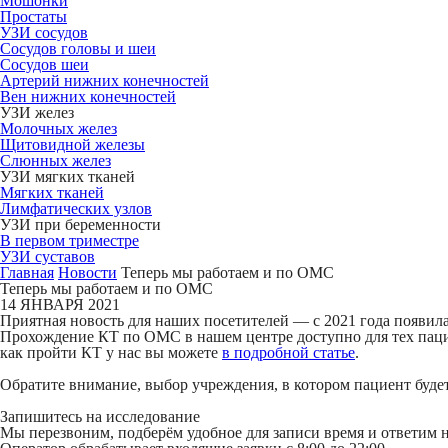
Мошонки
Простаты
УЗИ сосудов
Сосудов головы и шеи
Сосудов шеи
Артерий нижних конечностей
Вен нижних конечностей
УЗИ желез
Молочных желез
Щитовидной железы
Слюнных желез
УЗИ мягких тканей
Мягких тканей
Лимфатических узлов
УЗИ при беременности
В первом триместре
УЗИ суставов
Главная
Новости
Теперь мы работаем и по ОМС
Теперь мы работаем и по ОМС
14 ЯНВАРЯ 2021
Приятная новость для наших посетителей — с 2021 года появи
Прохождение КТ по ОМС в нашем центре доступно для тех пацие
как пройти КТ у нас вы можете
в подробной статье
.
Обратите внимание, выбор учреждения, в котором пациент буд
Запишитесь на исследование
Мы перезвоним, подберём удобное для записи время и ответим 