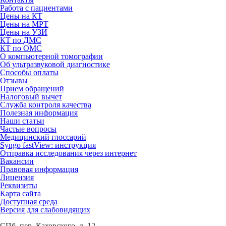
Работа с пациентами
Цены на КТ
Цены на МРТ
Цены на УЗИ
КТ по ДМС
КТ по ОМС
О компьютерной томографии
Об ультразвуковой диагностике
Способы оплаты
Отзывы
Прием обращений
Налоговый вычет
Служба контроля качества
Полезная информация
Наши статьи
Частые вопросы
Медицинский глоссарий
Syngo fastView: инструкция
Отправка исследования через интернет
Вакансии
Правовая информация
Лицензия
Реквизиты
Карта сайта
Доступная среда
Версия для слабовидящих
СПб, пер. Каховского, д. 12