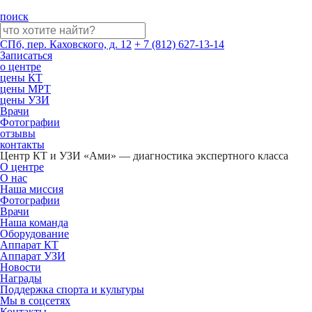
поиск
СПб, пер. Каховского, д. 12
+ 7 (812) 627-13-14
Записаться
о центре
цены КТ
цены МРТ
цены УЗИ
Врачи
Фотографии
отзывы
контакты
Центр КТ и УЗИ «Ами» — диагностика экспертного класса
О центре
О нас
Наша миссия
Фотографии
Врачи
Наша команда
Оборудование
Аппарат КТ
Аппарат УЗИ
Новости
Награды
Поддержка спорта и культуры
Мы в соцсетях
Контакты