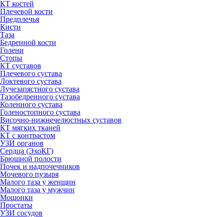
КТ костей
Плечевой кости
Предплечья
Кисти
Таза
Бедренной кости
Голени
Стопы
КТ суставов
Плечевого сустава
Локтевого сустава
Лучезапястного сустава
Тазобедренного сустава
Коленного сустава
Голеностопного сустава
Височно-нижнечелюстных суставов
КТ мягких тканей
КТ с контрастом
УЗИ органов
Сердца (ЭхоКГ)
Брюшной полости
Почек и надпочечников
Мочевого пузыря
Малого таза у женщин
Малого таза у мужчин
Мошонки
Простаты
УЗИ сосудов