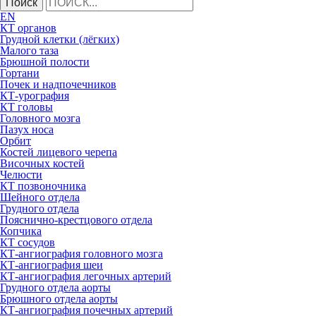
Поиск
EN
КТ органов
Грудной клетки (лёгких)
Малого таза
Брюшной полости
Гортани
Почек и надпочечников
КТ-урография
КТ головы
Головного мозга
Пазух носа
Орбит
Костей лицевого черепа
Височных костей
Челюсти
КТ позвоночника
Шейного отдела
Грудного отдела
Пояснично-крестцового отдела
Копчика
КТ сосудов
КТ-ангиография головного мозга
КТ-ангиография шеи
КТ-ангиография легочных артерий
Грудного отдела аорты
Брюшного отдела аорты
КТ-ангиография почечных артерий