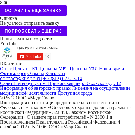
8:00.
ОСТАВИТЬ ЕЩЁ ЗАЯВКУ
Ошибка
Не удалось отправить заявку
ПОПРОБОВАТЬ ЕЩЁ РАЗ
Наши группы в соц.сетях
YouTube
ВКонтакте
О нас
Цены на КТ
Цены на МРТ
Цены на УЗИ
Наши врачи
Фотогалерея
Отзывы
Контакты
contact@kt-spb.ru
+ 7 (812) 627-13-14
Санкт-Петербург, ст.м. Приморская, пер. Каховского, д. 12
Информация об авторских правах
Лицензия на осуществление
медицинской деятельности
Доступная среда
2026 © ООО «МедиCкан»
Информация на странице предоставлена в соответствии с
Федеральным законом «Об основах охраны здоровья граждан в
Российской Федерации» 323 ФЗ, Законом Российской
Федерации «О защите прав потребителей» N 2300-1 и
Постановлением Правительства Российской Федерации 4
октября 2012 г. N 1006. ООО «МедиСкан»