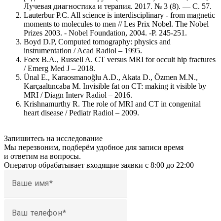
Лучевая диагностика и терапия. 2017. № 3 (8). — С. 57.
Lauterbur P.C. All science is interdisciplinary - from magnetic
moments to molecules to men // Les Prix Nobel. The Nobel
Prizes 2003. - Nobel Foundation, 2004. -P. 245-251.
Boyd D.P, Computed tomography: physics and
instrumentation / Acad Radiol – 1995.
Foex B.A., Russell A. CT versus MRI for occult hip fractures
/ Emerg Med J – 2018.
Ünal E., Karaosmanoğlu A.D., Akata D., Özmen M.N.,
Karçaaltıncaba M. Invisible fat on CT: making it visible by
MRI / Diagn Interv Radiol – 2016.
Krishnamurthy R. The role of MRI and CT in congenital
heart disease / Pediatr Radiol – 2009.
Запишитесь на исследование
Мы перезвоним, подберём удобное для записи время
и ответим на вопросы.
Оператор обрабатывает входящие заявки с 8:00 до 22:00
Ваше имя
Ваш телефон