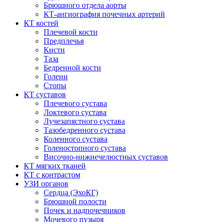
Брюшного отдела аорты
КТ-ангиография почечных артерий
КТ костей
Плечевой кости
Предплечья
Кисти
Таза
Бедренной кости
Голени
Стопы
КТ суставов
Плечевого сустава
Локтевого сустава
Лучезапястного сустава
Тазобедренного сустава
Коленного сустава
Голеностопного сустава
Височно-нижнечелюстных суставов
КТ мягких тканей
КТ с контрастом
УЗИ органов
Сердца (ЭхоКГ)
Брюшной полости
Почек и надпочечников
Мочевого пузыря