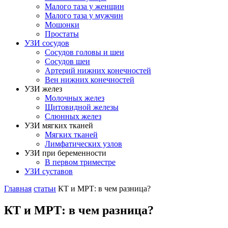
Малого таза у женщин
Малого таза у мужчин
Мошонки
Простаты
УЗИ сосудов
Сосудов головы и шеи
Сосудов шеи
Артерий нижних конечностей
Вен нижних конечностей
УЗИ желез
Молочных желез
Щитовидной железы
Слюнных желез
УЗИ мягких тканей
Мягких тканей
Лимфатических узлов
УЗИ при беременности
В первом триместре
УЗИ суставов
Главная
статьи
КТ и МРТ: в чем разница?
КТ и МРТ: в чем разница?