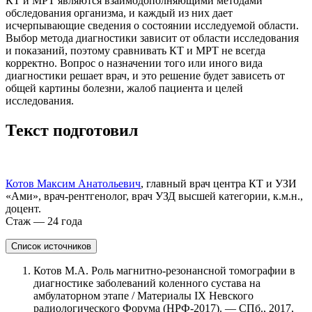
КТ и МРТ являются взаимодополняющими методами
обследования организма, и каждый из них дает
исчерпывающие сведения о состоянии исследуемой области.
Выбор метода диагностики зависит от области исследования
и показаний, поэтому сравнивать КТ и МРТ не всегда
корректно. Вопрос о назначении того или иного вида
диагностики решает врач, и это решение будет зависеть от
общей картины болезни, жалоб пациента и целей
исследования.
Текст подготовил
Котов Максим Анатольевич
, главный врач центра КТ и УЗИ
«Ами», врач-рентгенолог, врач УЗД высшей категории, к.м.н.,
доцент.
Стаж — 24 года
Список источников
Котов М.А. Роль магнитно-резонансной томографии в
диагностике заболеваний коленного сустава на
амбулаторном этапе / Материалы IX Невского
радиологического Форума (НРФ-2017). — СПб., 2017,