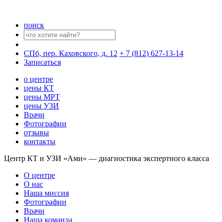
поиск
СПб, пер. Каховского, д. 12
+ 7 (812) 627-13-14
Записаться
о центре
цены КТ
цены МРТ
цены УЗИ
Врачи
Фотографии
отзывы
контакты
Центр КТ и УЗИ «Ами» — диагностика экспертного класса
О центре
О нас
Наша миссия
Фотографии
Врачи
Наша команда