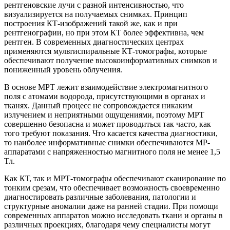
рентгеновские лучи с разной интенсивностью, что
визуализируется на получаемых снимках. Принцип
построения КТ-изображений такой же, как и при
рентгенографии, но при этом КТ более эффективна, чем
рентген. В современных диагностических центрах
применяются мультиспиральные КТ-томографы, которые
обеспечивают получение высокоинформативных снимков и
пониженный уровень облучения.
В основе МРТ лежит взаимодействие электромагнитного
поля с атомами водорода, присутствующими в органах и
тканях. Данный процесс не сопровождается никаким
излучением и неприятными ощущениями, поэтому МРТ
совершенно безопасна и может проводиться так часто, как
того требуют показания. Что касается качества диагностики,
то наиболее информативные снимки обеспечиваются МР-
аппаратами с напряженностью магнитного поля не менее 1,5
Тл.
Как КТ, так и МРТ-томографы обеспечивают сканирование по
тонким срезам, что обеспечивает возможность своевременно
диагностировать различные заболевания, патологии и
структурные аномалии даже на ранней стадии. При помощи
современных аппаратов можно исследовать ткани и органы в
различных проекциях, благодаря чему специалисты могут