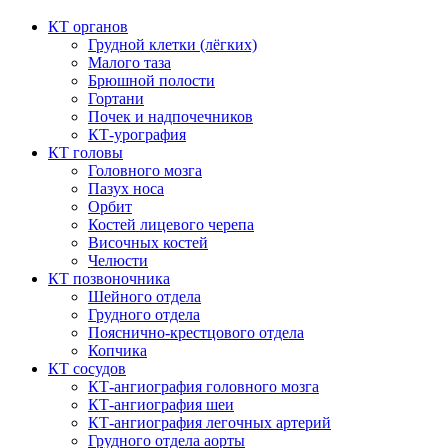
КТ органов
Грудной клетки (лёгких)
Малого таза
Брюшной полости
Гортани
Почек и надпочечников
КТ-урография
КТ головы
Головного мозга
Пазух носа
Орбит
Костей лицевого черепа
Височных костей
Челюсти
КТ позвоночника
Шейного отдела
Грудного отдела
Пояснично-крестцового отдела
Копчика
КТ сосудов
КТ-ангиография головного мозга
КТ-ангиография шеи
КТ-ангиография легочных артерий
Грудного отдела аорты