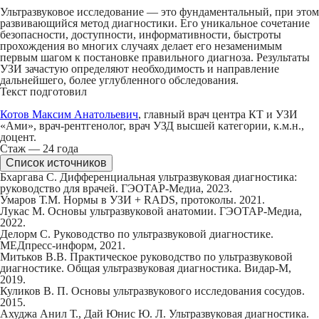
Ультразвуковое исследование — это фундаментальный, при этом
развивающийся метод диагностики. Его уникальное сочетание
безопасности, доступности, информативности, быстроты
прохождения во многих случаях делает его незаменимым
первым шагом к постановке правильного диагноза. Результаты
УЗИ зачастую определяют необходимость и направление
дальнейшего, более углубленного обследования.
Текст подготовил
Котов Максим Анатольевич
, главный врач центра КТ и УЗИ
«Ами», врач-рентгенолог, врач УЗД высшей категории, к.м.н.,
доцент.
Стаж — 24 года
Список источников
Бхаргава С. Дифференциальная ультразвуковая диагностика:
руководство для врачей. ГЭОТАР-Медиа, 2023.
Умаров Т.М. Нормы в УЗИ + RADS, протоколы. 2021.
Лукас М. Основы ультразвуковой анатомии. ГЭОТАР-Медиа,
2022.
Делорм С. Руководство по ультразвуковой диагностике.
МЕДпресс-информ, 2021.
Митьков В.В. Практическое руководство по ультразвуковой
диагностике. Общая ультразвуковая диагностика. Видар-М,
2019.
Куликов В. П. Основы ультразвукового исследования сосудов.
2015.
Ахуджа Анил Т., Дай Юнис Ю. Л. Ультразвуковая диагностика.