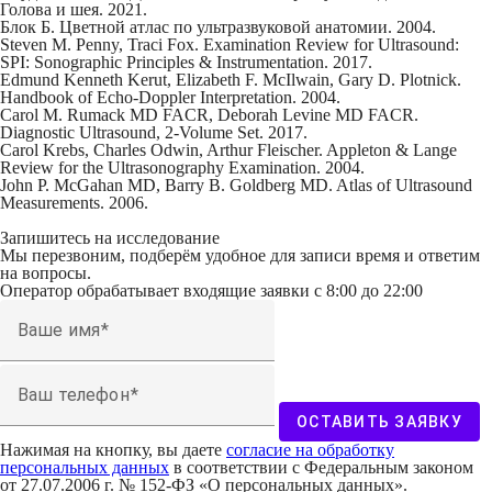
Голова и шея. 2021.
Блок Б. Цветной атлас по ультразвуковой анатомии. 2004.
Steven M. Penny, Traci Fox. Examination Review for Ultrasound:
SPI: Sonographic Principles & Instrumentation. 2017.
Edmund Kenneth Kerut, Elizabeth F. McIlwain, Gary D. Plotnick.
Handbook of Echo-Doppler Interpretation. 2004.
Carol M. Rumack MD FACR, Deborah Levine MD FACR.
Diagnostic Ultrasound, 2-Volume Set. 2017.
Carol Krebs, Charles Odwin, Arthur Fleischer. Appleton & Lange
Review for the Ultrasonography Examination. 2004.
John P. McGahan MD, Barry B. Goldberg MD. Atlas of Ultrasound
Measurements. 2006.
Запишитесь на исследование
Мы перезвоним, подберём удобное для записи время и ответим
на вопросы.
Оператор обрабатывает входящие заявки с 8:00 до 22:00
Ваше имя
Ваш телефон
ОСТАВИТЬ ЗАЯВКУ
Нажимая на кнопку, вы даете
согласие на обработку
персональных данных
в соответствии с Федеральным законом
от 27.07.2006 г. № 152-ФЗ «О персональных данных».