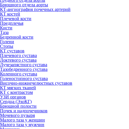
Грудного отдела аорты
Брюшного отдела аорты
КТ-ангиография почечных артерий
КТ костей
Плечевой кости
Предплечья
Кисти
Таза
Бедренной кости
Голени
Стопы
КТ суставов
Плечевого сустава
Локтевого сустава
Лучезапястного сустава
Тазобедренного сустава
Коленного сустава
Голеностопного сустава
Височно-нижнечелюстных суставов
КТ мягких тканей
КТ с контрастом
УЗИ органов
Сердца (ЭхоКГ)
Брюшной полости
Почек и надпочечников
Мочевого пузыря
Малого таза у женщин
Малого таза у мужчин