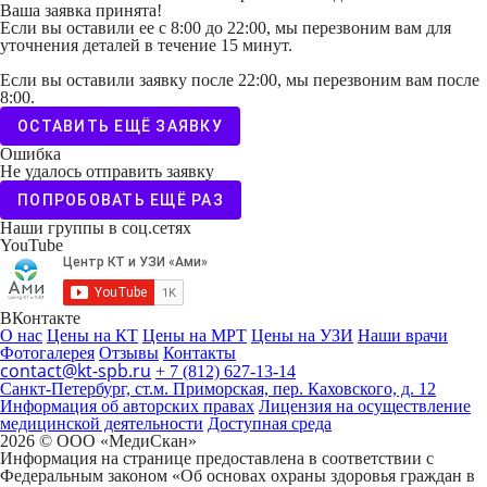
Ваша заявка принята!
Если вы оставили ее с 8:00 до 22:00, мы перезвоним вам для
уточнения деталей в течение 15 минут.
Если вы оставили заявку после 22:00, мы перезвоним вам после
8:00.
ОСТАВИТЬ ЕЩЁ ЗАЯВКУ
Ошибка
Не удалось отправить заявку
ПОПРОБОВАТЬ ЕЩЁ РАЗ
Наши группы в соц.сетях
YouTube
ВКонтакте
О нас
Цены на КТ
Цены на МРТ
Цены на УЗИ
Наши врачи
Фотогалерея
Отзывы
Контакты
contact@kt-spb.ru
+ 7 (812) 627-13-14
Санкт-Петербург, ст.м. Приморская, пер. Каховского, д. 12
Информация об авторских правах
Лицензия на осуществление
медицинской деятельности
Доступная среда
2026 © ООО «МедиCкан»
Информация на странице предоставлена в соответствии с
Федеральным законом «Об основах охраны здоровья граждан в