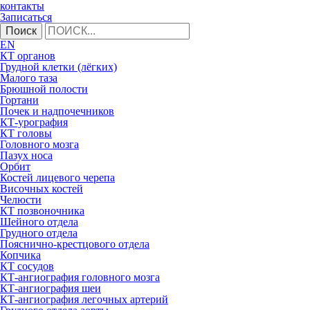
контакты
Записаться
Поиск
EN
КТ органов
Грудной клетки (лёгких)
Малого таза
Брюшной полости
Гортани
Почек и надпочечников
КТ-урография
КТ головы
Головного мозга
Пазух носа
Орбит
Костей лицевого черепа
Височных костей
Челюсти
КТ позвоночника
Шейного отдела
Грудного отдела
Пояснично-крестцового отдела
Копчика
КТ сосудов
КТ-ангиография головного мозга
КТ-ангиография шеи
КТ-ангиография легочных артерий