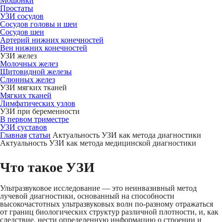
Мошонки
Простаты
УЗИ сосудов
Сосудов головы и шеи
Сосудов шеи
Артерий нижних конечностей
Вен нижних конечностей
УЗИ желез
Молочных желез
Щитовидной железы
Слюнных желез
УЗИ мягких тканей
Мягких тканей
Лимфатических узлов
УЗИ при беременности
В первом триместре
УЗИ суставов
Главная
статьи
Актуальность УЗИ как метода диагностики
Актуальность УЗИ как метода медицинской диагностики
Что такое УЗИ
Ультразвуковое исследование — это неинвазивный метод
лучевой диагностики, основанный на способности
высокочастотных ультразвуковых волн по-разному отражаться
от границ биологических структур различной плотности, и, как
следствие, нести определенную информацию о строении и