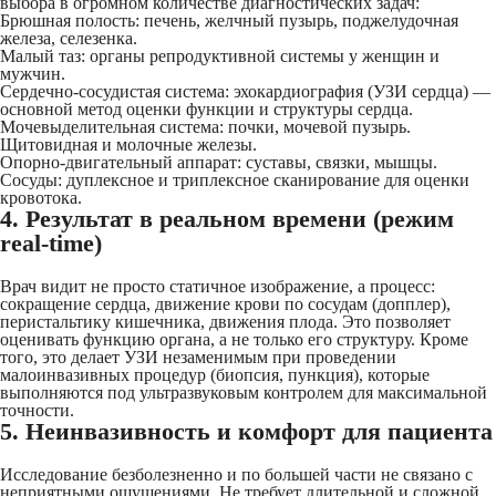
выбора в огромном количестве диагностических задач:
Брюшная полость: печень, желчный пузырь, поджелудочная
железа, селезенка.
Малый таз: органы репродуктивной системы у женщин и
мужчин.
Сердечно-сосудистая система: эхокардиография (УЗИ сердца) —
основной метод оценки функции и структуры сердца.
Мочевыделительная система: почки, мочевой пузырь.
Щитовидная и молочные железы.
Опорно-двигательный аппарат: суставы, связки, мышцы.
Сосуды: дуплексное и триплексное сканирование для оценки
кровотока.
4. Результат в реальном времени (режим
real-time)
Врач видит не просто статичное изображение, а процесс:
сокращение сердца, движение крови по сосудам (допплер),
перистальтику кишечника, движения плода. Это позволяет
оценивать функцию органа, а не только его структуру. Кроме
того, это делает УЗИ незаменимым при проведении
малоинвазивных процедур (биопсия, пункция), которые
выполняются под ультразвуковым контролем для максимальной
точности.
5. Неинвазивность и комфорт для пациента
Исследование безболезненно и по большей части не связано с
неприятными ощущениями. Не требует длительной и сложной