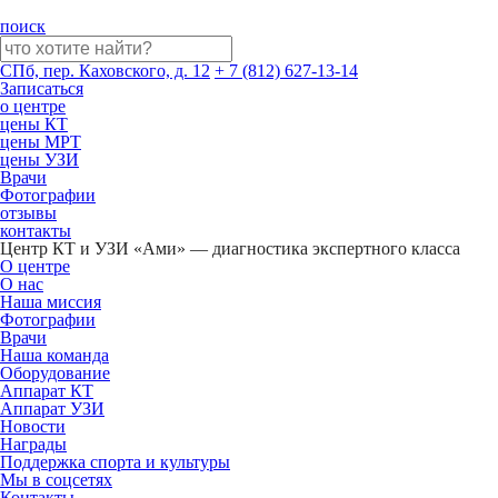
поиск
СПб, пер. Каховского, д. 12
+ 7 (812) 627-13-14
Записаться
о центре
цены КТ
цены МРТ
цены УЗИ
Врачи
Фотографии
отзывы
контакты
Центр КТ и УЗИ «Ами» — диагностика экспертного класса
О центре
О нас
Наша миссия
Фотографии
Врачи
Наша команда
Оборудование
Аппарат КТ
Аппарат УЗИ
Новости
Награды
Поддержка спорта и культуры
Мы в соцсетях
Контакты