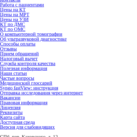
Работа с пациентами
Цены на КТ
Цены на МРТ
Цены на УЗИ
КТ по ДМС
КТ по ОМС
О компьютерной томографии
Об ультразвуковой диагностике
Способы оплаты
Отзывы
Прием обращений
Налоговый вычет
Служба контроля качества
Полезная информация
Наши статьи
Частые вопросы
Медицинский глоссарий
Syngo fastView: инструкция
Отправка исследования через интернет
Вакансии
Правовая информация
Лицензия
Реквизиты
Карта сайта
Доступная среда
Версия для слабовидящих
СПб, пер. Каховского, д. 12