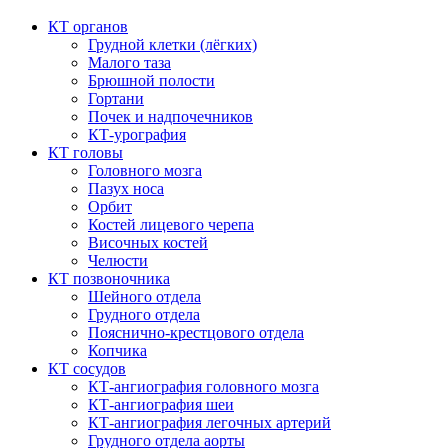
КТ органов
Грудной клетки (лёгких)
Малого таза
Брюшной полости
Гортани
Почек и надпочечников
КТ-урография
КТ головы
Головного мозга
Пазух носа
Орбит
Костей лицевого черепа
Височных костей
Челюсти
КТ позвоночника
Шейного отдела
Грудного отдела
Пояснично-крестцового отдела
Копчика
КТ сосудов
КТ-ангиография головного мозга
КТ-ангиография шеи
КТ-ангиография легочных артерий
Грудного отдела аорты