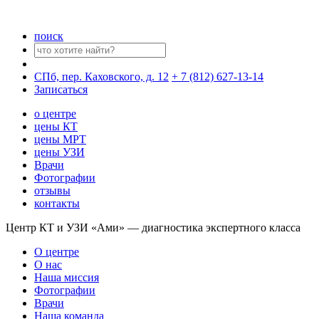
поиск
СПб, пер. Каховского, д. 12
+ 7 (812) 627-13-14
Записаться
о центре
цены КТ
цены МРТ
цены УЗИ
Врачи
Фотографии
отзывы
контакты
Центр КТ и УЗИ «Ами» — диагностика экспертного класса
О центре
О нас
Наша миссия
Фотографии
Врачи
Наша команда